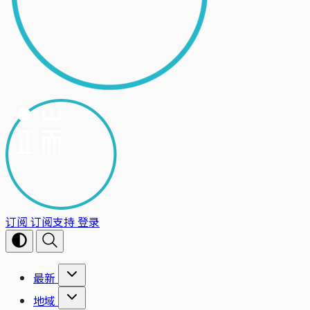
订阅
订阅支持
登录
最新
地域