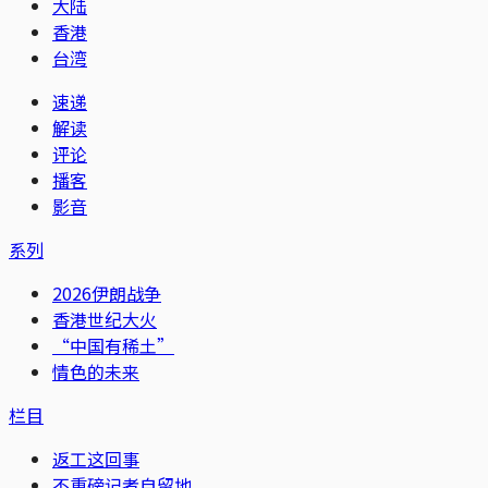
大陆
香港
台湾
速递
解读
评论
播客
影音
系列
2026伊朗战争
香港世纪大火
“中国有稀土”
情色的未来
栏目
返工这回事
不重磅记者自留地