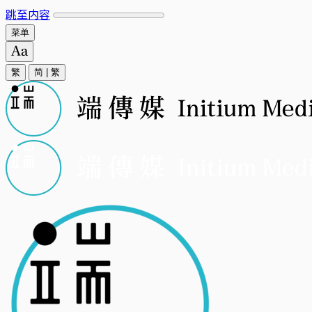
跳至内容
菜单
繁
简
|
繁