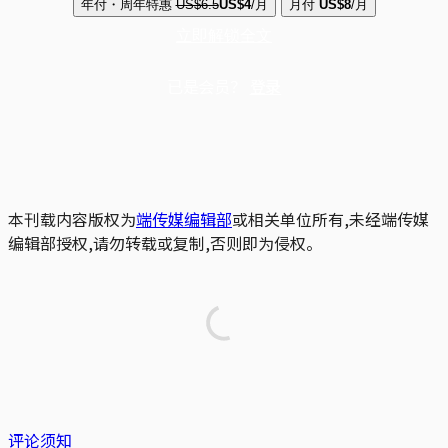
年付・周年特惠
US$6.5
US$4
/月
月付
US$8
/月
立即解锁全文
已是会员？
登录
本刊载内容版权为
端传媒编辑部
或相关单位所有,未经端传媒
编辑部授权,请勿转载或复制,否则即为侵权。
评论须知