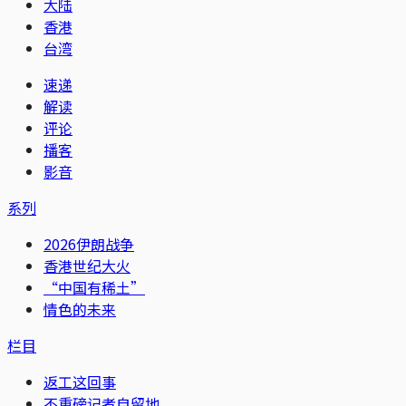
大陆
香港
台湾
速递
解读
评论
播客
影音
系列
2026伊朗战争
香港世纪大火
“中国有稀土”
情色的未来
栏目
返工这回事
不重磅记者自留地