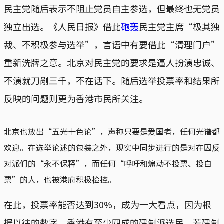
民主党随后表示不阻止党员自主参选，但最终也无党员
独立出选。《人民日报》借此
砲轰
民主党主席“极其独
裁、不积极参与选举”，言语中有要借此“清理门户”
重新洗牌之意。北京对民主党的要求是逼人扮演忠诚、
不演就刀剐三千，不在话下。随后选举投票率和结果所
反映的问题则更为香港市民所关注。
北京也放出“五光十色论”，声称只要是爱国者，任何光谱都
欢迎。在选举论述的包装之外，现实中同步进行的是对在囚反
对派们的“永不保释”，而任何“呼吁和煽动不投票、投白
票”的人，也被港府积极检控。
在此，投票率能否达到30%，成为一大看点，因为根
据以往的数字，香港有至少四成的建制派选民，若建制