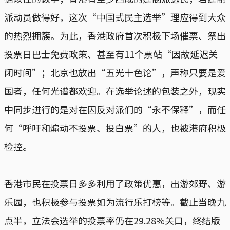
派动员做得好，这次“中国式民主选举”理应得到大众
的热烈拥簇。为此，香港政府首次积极下场催票、祭出
投票日巴士免费政策、甚至有11个票站“因故延迟关
闭时间”；北京也放出“五光十色论”，声称只要是爱
国者，任何光谱都欢迎。在选举论述的包装之外，现实
中同步进行的是对在囚反对派们的“永不保释”，而任
何“呼吁和煽动不投票、投白票”的人，也被港府积极
检控。
香港市民在投票日多多利用了政策优惠，出游郊野、游
乐园，也积极参与投票如为流行乐打榜等。截止当晚九
点半，立法会选举的投票率仍在29.28%关口，终结版