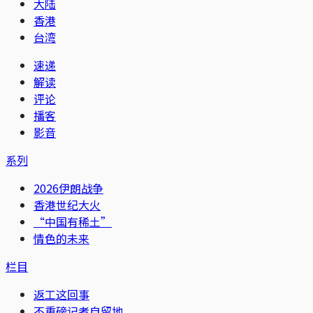
大陆
香港
台湾
速递
解读
评论
播客
影音
系列
2026伊朗战争
香港世纪大火
“中国有稀土”
情色的未来
栏目
返工这回事
不重磅记者自留地