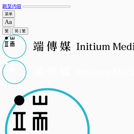
跳至内容
菜单
繁
简
|
繁