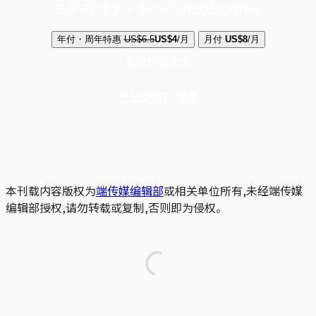
选择守护方案 + 华尔街日报或纽约时报
年付・周年特惠
US$6.5
US$4
/月
月付
US$8
/月
立即解锁全文
已是会员？
登录
本刊载内容版权为
端传媒编辑部
或相关单位所有,未经端传媒
编辑部授权,请勿转载或复制,否则即为侵权。