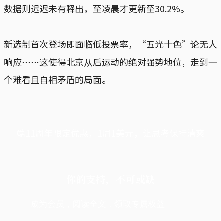
数据则迟迟未有释出，至凌晨才更新至30.2%。
新选制首次登场即面临低投票率，“五光十色”论无人
响应⋯⋯这使得北京从后运动的绝对强势地位，走到一
个难看且自相矛盾的局面。
端11周年限定优惠，1周1美元，让思考保持清爽
你的支持，不可或缺
成为会员，阅读全文，领取专属权益