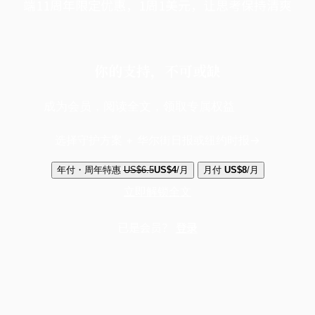
端11周年限定优惠，1周1美元，让思考保持清爽
你的支持，不可或缺
成为会员，阅读全文，领取专属权益
选择守护方案 + 华尔街日报或纽约时报
年付・周年特惠
US$6.5
US$4
/月
月付
US$8
/月
立即解锁全文
已是会员？
登录