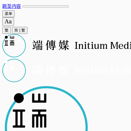
跳至内容
菜单
繁
简
|
繁