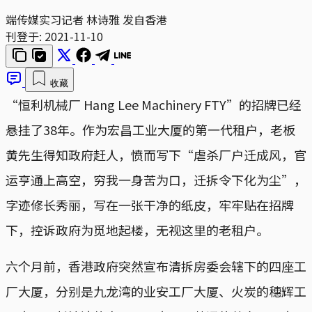
端传媒实习记者 林诗雅 发自香港
刊登于:
2021-11-10
收藏
“恒利机械厂 Hang Lee Machinery FTY”的招牌已经
悬挂了38年。作为宏昌工业大厦的第一代租户，老板
黄先生得知政府赶人，愤而写下“虐杀厂户迁成风，官
运亨通上高空，穷我一身苦为口，迁拆令下化为尘”，
字迹修长秀丽，写在一张干净的纸皮，牢牢贴在招牌
下，控诉政府为觅地起楼，无视这里的老租户。
六个月前，香港政府突然宣布清拆房委会辖下的四座工
厂大厦，分别是九龙湾的业安工厂大厦、火炭的穗辉工