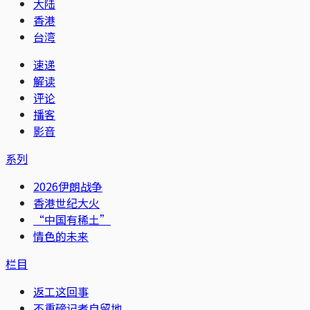
大陆
香港
台湾
速递
解读
评论
播客
影音
系列
2026伊朗战争
香港世纪大火
“中国有稀土”
情色的未来
栏目
返工这回事
不重磅记者自留地