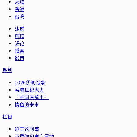
大陆
香港
台湾
速递
解读
评论
播客
影音
系列
2026伊朗战争
香港世纪大火
“中国有稀土”
情色的未来
栏目
返工这回事
不重磅记者自留地