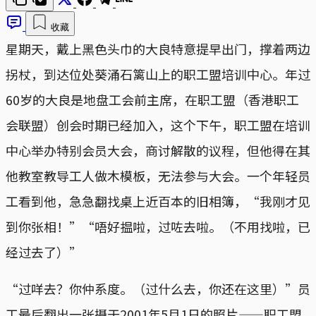
收藏
星期天，戴上黑色头巾的大良特意提早出门，撑着两边
拐杖，到达位处葵涌石篱山上的职工盟培训中心。年过
60岁的大良是地盘工会前主席，在职工盟（香港职工
会联盟）创会时期已经加入，这个下午，职工盟在培训
中心举办特别会员大会，商讨解散的议程，但他得在其
他教室教导工人做木模板，无法参与大会。一个年轻员
工看到他，急急翻找桌上近百本的旧相簿，“我刚才见
到你张相！”“唔好揾啦，过咗去啦。（不用找啦，已
经过去了）”
“过咩去？你仲系度。（过什么去，你还在这里）”员
工最后翻出一张摄于2001年5月1日的照片——职工盟