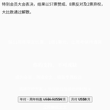
特别会员大会表决，结果以57票赞成、8票反对及2票弃权，
大比数通过解散。
端11周年限定优惠，1周1美元，让思考保持清爽
你的支持，不可或缺
成为会员，阅读全文，领取专属权益
选择守护方案 + 华尔街日报或纽约时报
年付・周年特惠
US$6.5
US$4
/月
月付
US$8
/月
立即解锁全文