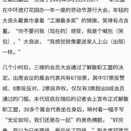
在中环遮打花园办一年一度的劳动节游行大会，年轻的
大良头戴黄巾拿着“工潮最多奖”的锦旗，笑得有点含
蓄。“你不要问我（现在的）感受，我是个喊包（哭
包），”大良说，“我感觉就像要送家人上山（出殡）
一样。”
几个小时后，三楼的会员大会通过了解散职工盟的决
定。出席会议的属会代表共有67张票，其中57票投赞
成、8票投反对、2票投弃权，仅仅有3票超出8成会员
通过的门槛。末代班底在随后的记者会上宣布正式解散
职工盟，30多个属会代表坐在身后，映衬着一幅手写
“无论如何，我们还是在一起”的黑色横额。“好庆
幸，原以为只坐两排，最后坐了四排。”副主席邓建华