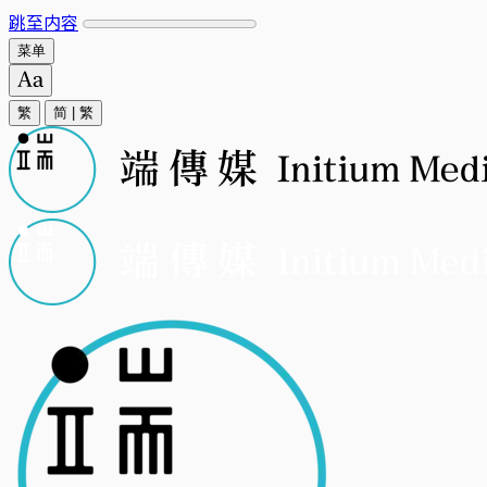
跳至内容
菜单
繁
简
|
繁