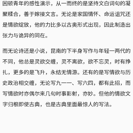
困顿青年的感性演示，从一而终的是坚持文白词句的凝
聚糅合，善于嫁接文言。无论是家国情怀、命运诅咒还
是情欲绽放，他的力比多以古奥形式出现，因此制造出
张力与诡异的同在。
而无论诗还是小说，昆南的下半身写作与年轻一两代的
不同，他总是灵欲交缠，灵不离欲，欲不忘灵，时有挣
扎，更多的是飞升，永结无情游。还有的是写情欲与历
史政治相交缠，无论写九一一、写六四，都有此招，而
写情欲时亦偶尔来几句时事影射，亦妙。但他的情欲文
字归根即使古典，也是古典里面最惊人的写法。