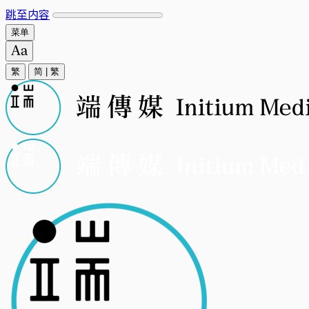
跳至内容
菜单
繁
简
|
繁