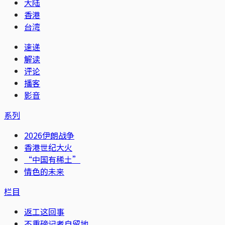
大陆
香港
台湾
速递
解读
评论
播客
影音
系列
2026伊朗战争
香港世纪大火
“中国有稀土”
情色的未来
栏目
返工这回事
不重磅记者自留地