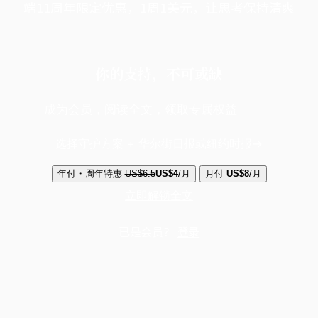
端11周年限定优惠，1周1美元，让思考保持清爽
你的支持，不可或缺
成为会员，阅读全文，领取专属权益
选择守护方案 + 华尔街日报或纽约时报
年付・周年特惠
US$6.5
US$4
/月
月付
US$8
/月
立即解锁全文
已是会员？
登录