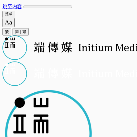
跳至内容
菜单
繁
简
|
繁