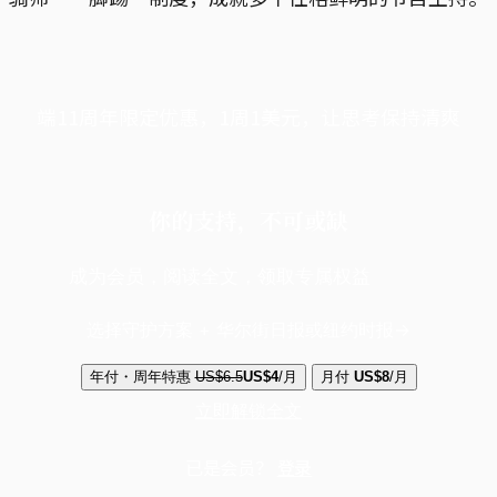
端11周年限定优惠，1周1美元，让思考保持清爽
你的支持，不可或缺
成为会员，阅读全文，领取专属权益
选择守护方案 + 华尔街日报或纽约时报
年付・周年特惠
US$6.5
US$4
/月
月付
US$8
/月
立即解锁全文
已是会员？
登录