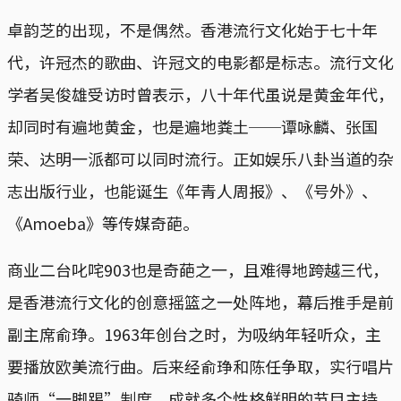
卓韵芝的出现，不是偶然。香港流行文化始于七十年
代，许冠杰的歌曲、许冠文的电影都是标志。流行文化
学者吴俊雄受访时曾表示，八十年代虽说是黄金年代，
却同时有遍地黄金，也是遍地粪土──谭咏麟、张国
荣、达明一派都可以同时流行。正如娱乐八卦当道的杂
志出版行业，也能诞生《年青人周报》、《号外》、
《Amoeba》等传媒奇葩。
商业二台叱咤903也是奇葩之一，且难得地跨越三代，
是香港流行文化的创意摇篮之一处阵地，幕后推手是前
副主席俞琤。1963年创台之时，为吸纳年轻听众，主
要播放欧美流行曲。后来经俞琤和陈任争取，实行唱片
骑师“一脚踢”制度，成就多个性格鲜明的节目主持。