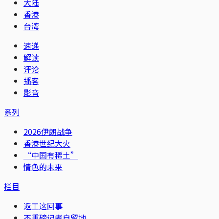
大陆
香港
台湾
速递
解读
评论
播客
影音
系列
2026伊朗战争
香港世纪大火
“中国有稀土”
情色的未来
栏目
返工这回事
不重磅记者自留地