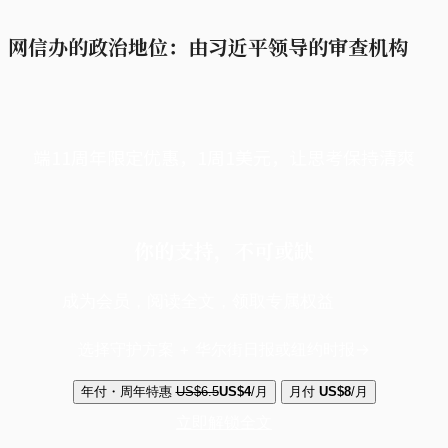
网信办的政治地位：由习近平领导的审查机构
端11周年限定优惠，1周1美元，让思考保持清爽
你的支持，不可或缺
成为会员，阅读全文，领取专属权益
选择守护方案 + 华尔街日报或纽约时报
年付・周年特惠
US$6.5
US$4
/月
月付
US$8
/月
立即解锁全文