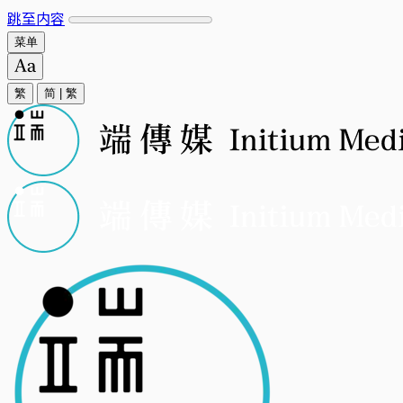
跳至内容
菜单
繁
简
|
繁