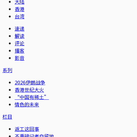
大陆
香港
台湾
速递
解读
评论
播客
影音
系列
2026伊朗战争
香港世纪大火
“中国有稀土”
情色的未来
栏目
返工这回事
不重磅记者自留地