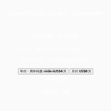
端11周年限定优惠，1周1美元，让思考保持清爽
你的支持，不可或缺
成为会员，阅读全文，领取专属权益
选择守护方案 + 华尔街日报或纽约时报
年付・周年特惠
US$6.5
US$4
/月
月付
US$8
/月
立即解锁全文
已是会员？
登录