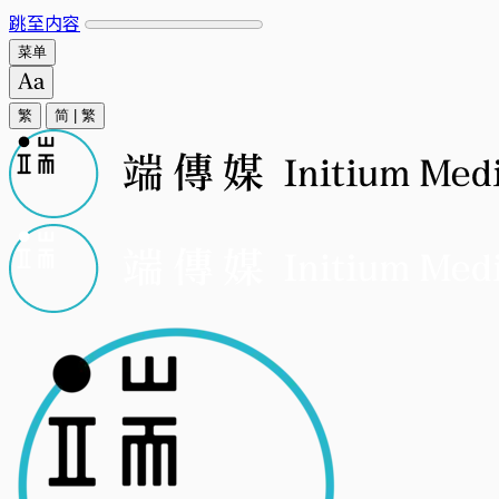
跳至内容
菜单
繁
简
|
繁