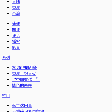
大陆
香港
台湾
速递
解读
评论
播客
影音
系列
2026伊朗战争
香港世纪大火
“中国有稀土”
情色的未来
栏目
返工这回事
不重磅记者自留地