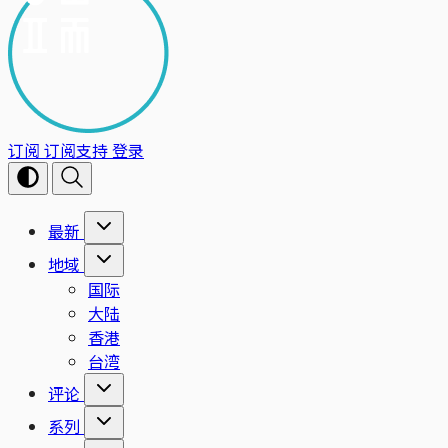
订阅
订阅支持
登录
最新
地域
国际
大陆
香港
台湾
评论
系列