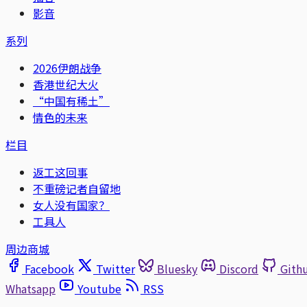
影音
系列
2026伊朗战争
香港世纪大火
“中国有稀土”
情色的未来
栏目
返工这回事
不重磅记者自留地
女人没有国家？
工具人
周边商城
Facebook
Twitter
Bluesky
Discord
Gith
Whatsapp
Youtube
RSS