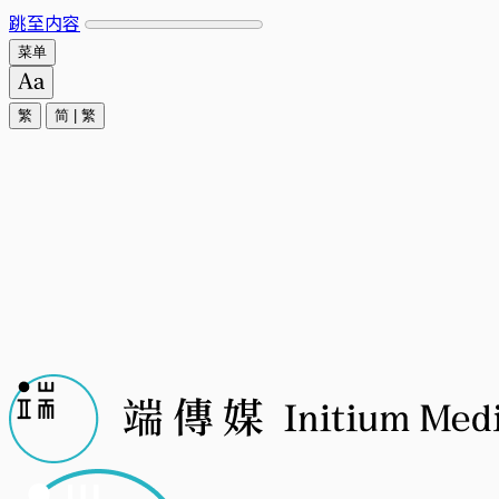
跳至内容
菜单
繁
简
|
繁