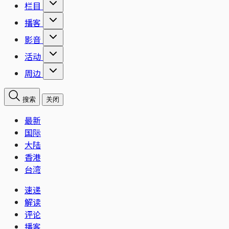
栏目
播客
影音
活动
周边
搜索
关闭
最新
国际
大陆
香港
台湾
速递
解读
评论
播客