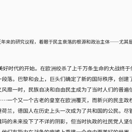
近年来的研究议程，着眼于民主衰落的根源和政治主体——尤其
个美好时代的开始。在欧洲绞杀了上千万条生命的大战终
一段落。巴黎和会上，巨头们确定了新的国际秩序，创建
义风靡一时，民族自决和自由民主成为了当时人们的普遍
……一个又一个古老的皇室在欧洲覆灭，而新兴的民主政
避荷兰，德国人在历史上头一次成为了共和国的公民。尽
魏玛的未来投下了不详的阴影，但当时执政的社民党人坚
，他们有能力在战争的废墟上重建一个自由而美好的世界