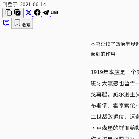
刊登于:
2021-06-14
收藏
本书延续了政治学界
起到的作用。
1919年本应是一
班牙大流感也暂告
戈再起。威尔逊主
布斯堡、霍亨索伦
二世战败退位，远
·卢森堡的鲜血给
作不过是必要之恶