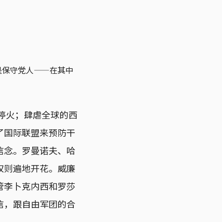
是保守党人——在其中
于停火；肆虐全球的西
了国际联盟来预防干
信念。罗曼诺夫、哈
权则遍地开花。威廉
管李卜克内西和罗莎
信，跟自由军团的合
。