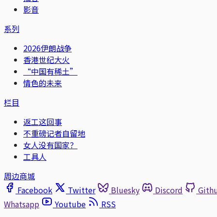
影音
系列
2026伊朗战争
香港世纪大火
“中国有稀土”
情色的未来
栏目
返工这回事
不重磅记者自留地
女人没有国家？
工具人
周边商城
Facebook
Twitter
Bluesky
Discord
Gith
Whatsapp
Youtube
RSS