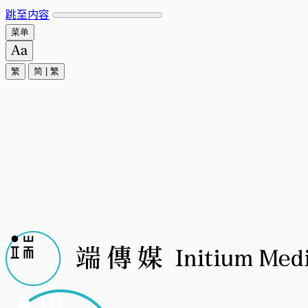
跳至内容
菜单
繁
简
|
繁