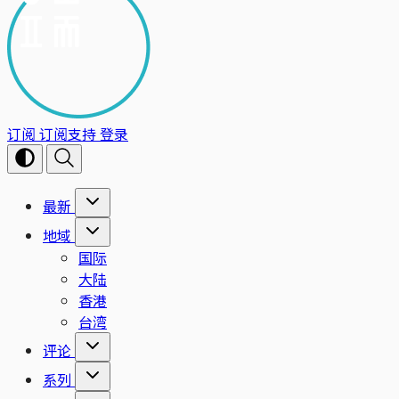
订阅
订阅支持
登录
最新
地域
国际
大陆
香港
台湾
评论
系列