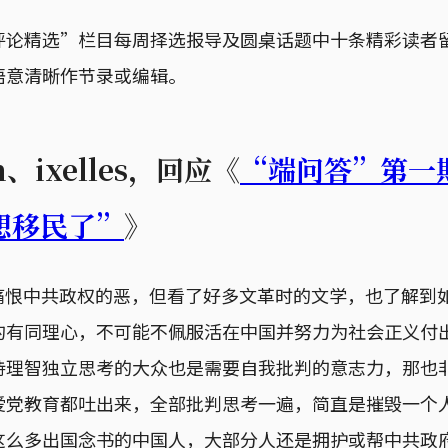
评论精选”栏目每周择选报导及圆桌话题中十条精彩读者
语意清晰作节录或编辑。
an、ixelles，回应《
“端问答”第一
想移民了”
》
痛恨中共政权的恶，但看了好多文革时的文学，也了解到
的有同理心，不可能不佩服活在中国并努力为社会正义付
持理智独立思考的大众也是需要自我批判的意志力，那也
爱党教育都吐出来，全部批判思考一遍，简直是摧毁一个
这么多出国念书的中国人，大部分人还是拥护或帮中共政