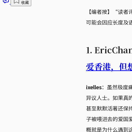
收藏
【编者按】“读者
可能会因应长度及
1. EricCh
爱香港，但
ixelles
：虽然极度
异议人士。如果真
甚至默默活著还保
子被喂进去的爱国
概就是为什么遇到