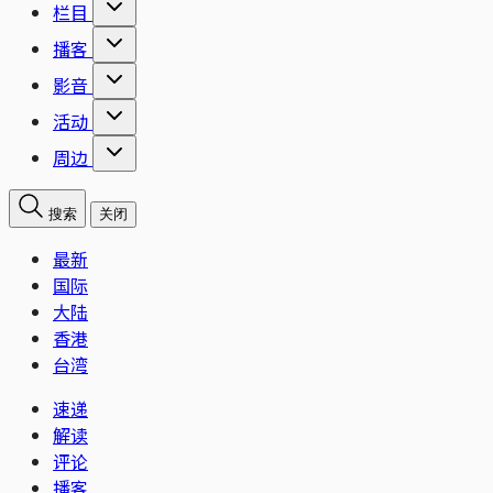
栏目
播客
影音
活动
周边
搜索
关闭
最新
国际
大陆
香港
台湾
速递
解读
评论
播客