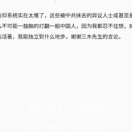
信仰系统实在太难了，这些被中共抹去的异议人士或甚至
么不可能一鼓脑的打翻一船中国人，因为我都忍不住想，
态活著，我能独立到什么地步。谢谢三木先生的言论。
端11周年限定优惠，1周1美元，让思考保持清爽
你的支持，不可或缺
成为会员，阅读全文，领取专属权益