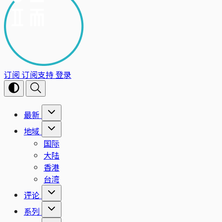
订阅
订阅支持
登录
最新
地域
国际
大陆
香港
台湾
评论
系列