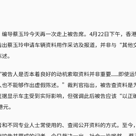
》编导蔡玉玲今天再一次走上被告席。4月22日下午，香
指出蔡玉玲申请车辆资料用作采访及报道，并非与“其他
陈述。
被告人是否本着良好的动机索取资料并非重要......即使
人也不能够作出虚假陈述。”裁判官指出，被告查资料是
证据显示车主受到实际影响，但强调此后被告应该“以正
港元。
者和不同专业人士常使用的、查阅公开资料的方式。至今
府控告并罪成的记者。今日裁决一出，社会一片哗然， 蔡