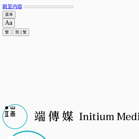
跳至内容
菜单
繁
简
|
繁