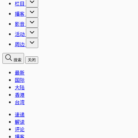
栏目
播客
影音
活动
周边
搜索
关闭
最新
国际
大陆
香港
台湾
速递
解读
评论
播客