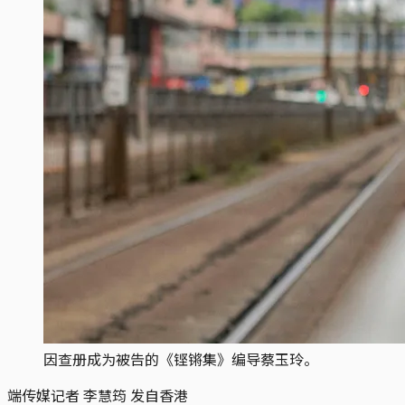
因查册成为被告的《铿锵集》编导蔡玉玲。
端传媒记者 李慧筠 发自香港