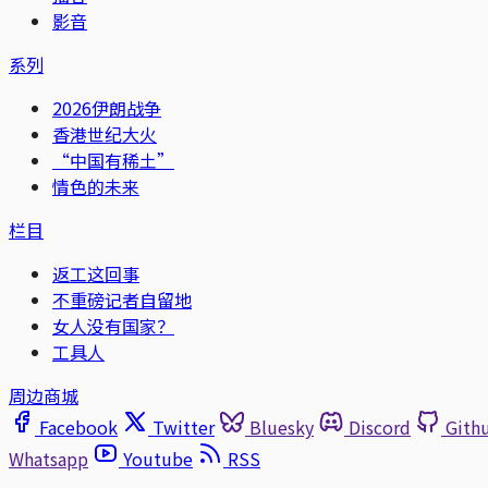
影音
系列
2026伊朗战争
香港世纪大火
“中国有稀土”
情色的未来
栏目
返工这回事
不重磅记者自留地
女人没有国家？
工具人
周边商城
Facebook
Twitter
Bluesky
Discord
Gith
Whatsapp
Youtube
RSS