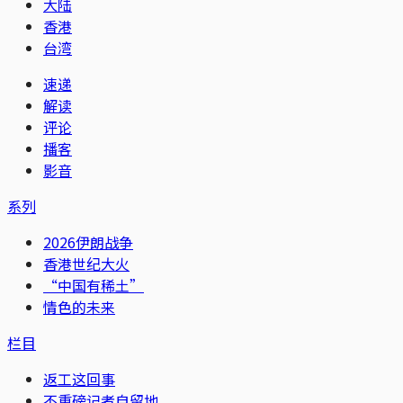
大陆
香港
台湾
速递
解读
评论
播客
影音
系列
2026伊朗战争
香港世纪大火
“中国有稀土”
情色的未来
栏目
返工这回事
不重磅记者自留地