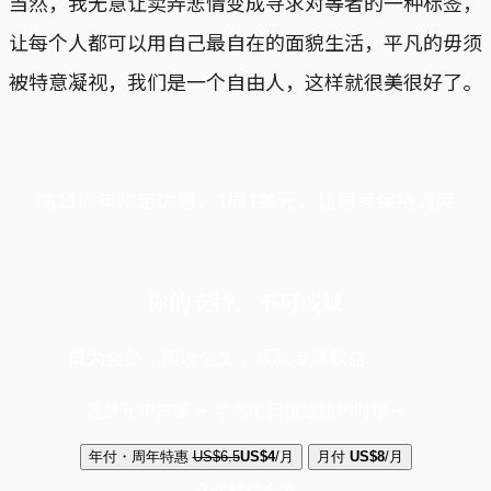
当然，我无意让卖弄悲情变成寻求对等者的一种标签，
让每个人都可以用自己最自在的面貌生活，平凡的毋须
被特意凝视，我们是一个自由人，这样就很美很好了。
端11周年限定优惠，1周1美元，让思考保持清爽
你的支持，不可或缺
成为会员，阅读全文，领取专属权益
选择守护方案 + 华尔街日报或纽约时报
年付・周年特惠
US$6.5
US$4
/月
月付
US$8
/月
立即解锁全文