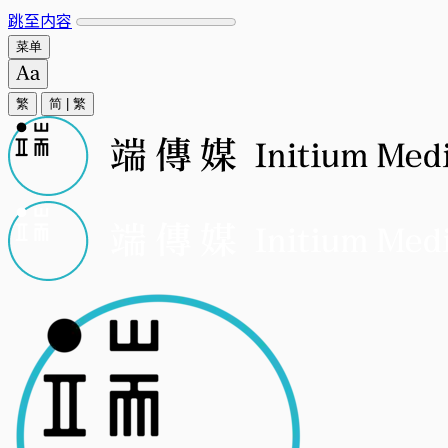
跳至内容
菜单
繁
简
|
繁