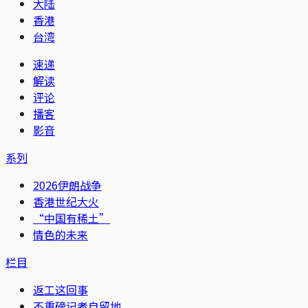
大陆
香港
台湾
速递
解读
评论
播客
影音
系列
2026伊朗战争
香港世纪大火
“中国有稀土”
情色的未来
栏目
返工这回事
不重磅记者自留地