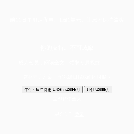
端11周年限定优惠，1周1美元，让思考保持清爽
你的支持，不可或缺
成为会员，阅读全文，领取专属权益
选择守护方案 + 华尔街日报或纽约时报
年付・周年特惠
US$6.5
US$4
/月
月付
US$8
/月
立即解锁全文
已是会员？
登录