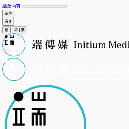
跳至内容
菜单
繁
简
|
繁