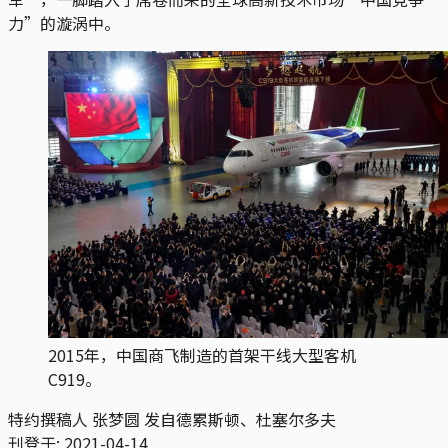
力”的漩涡中。
2015年，中国商飞制造的首架干线大型客机
C919。
特约撰稿人 张梦圆 发自德累斯顿、杜塞尔多夫
刊登于:
2021-04-14