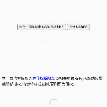
成为会员，阅读全文，领取专属权益
选择守护方案 + 华尔街日报或纽约时报
年付・周年特惠
US$6.5
US$4
/月
月付
US$8
/月
立即解锁全文
已是会员？
登录
本刊载内容版权为
端传媒编辑部
或相关单位所有,未经端传媒
编辑部授权,请勿转载或复制,否则即为侵权。