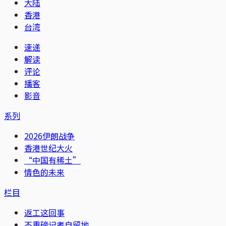
大陆
香港
台湾
速递
解读
评论
播客
影音
系列
2026伊朗战争
香港世纪大火
“中国有稀土”
情色的未来
栏目
返工这回事
不重磅记者自留地