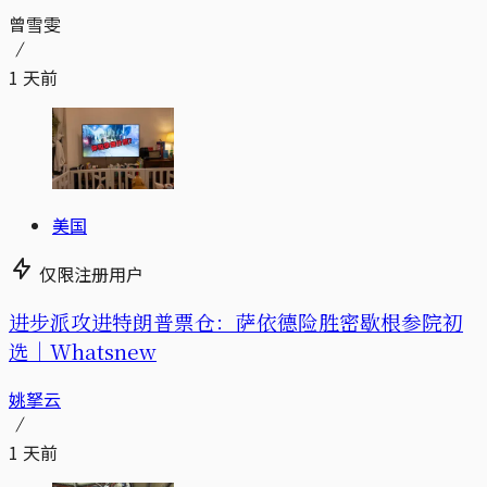
曾雪雯
1 天前
美国
仅限注册用户
进步派攻进特朗普票仓：萨依德险胜密歇根参院初
选｜Whatsnew
姚拏云
1 天前