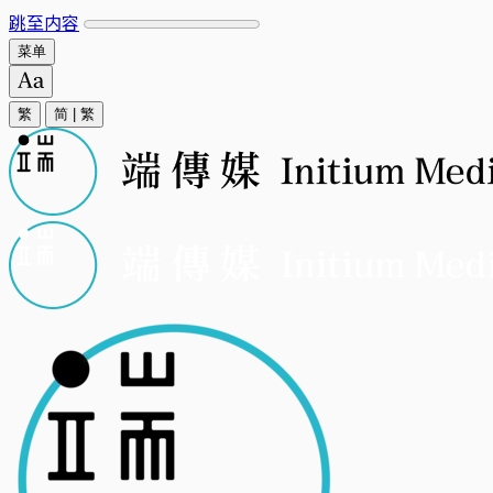
跳至内容
菜单
繁
简
|
繁