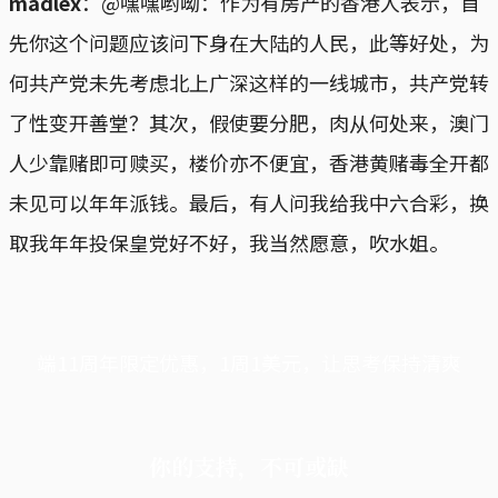
madlex
：@嘿嘿哟呦：作为有房产的香港人表示，首
先你这个问题应该问下身在大陆的人民，此等好处，为
何共产党未先考虑北上广深这样的一线城市，共产党转
了性变开善堂？其次，假使要分肥，肉从何处来，澳门
人少靠赌即可赎买，楼价亦不便宜，香港黄赌毒全开都
未见可以年年派钱。最后，有人问我给我中六合彩，换
取我年年投保皇党好不好，我当然愿意，吹水姐。
端11周年限定优惠，1周1美元，让思考保持清爽
你的支持，不可或缺