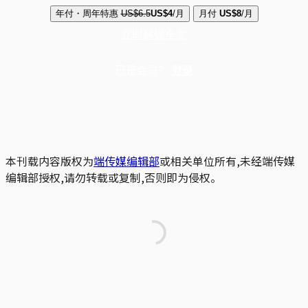
年付・周年特惠
US$6.5
US$4
/月
月付
US$8
/月
立即解锁全文
已是会员？
登录
本刊载内容版权为
端传媒编辑部
或相关单位所有,未经端传媒
编辑部授权,请勿转载或复制,否则即为侵权。