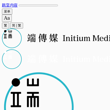
跳至内容
菜单
繁
简
|
繁