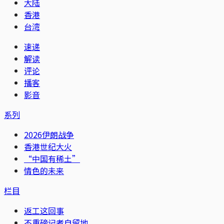
大陆
香港
台湾
速递
解读
评论
播客
影音
系列
2026伊朗战争
香港世纪大火
“中国有稀土”
情色的未来
栏目
返工这回事
不重磅记者自留地