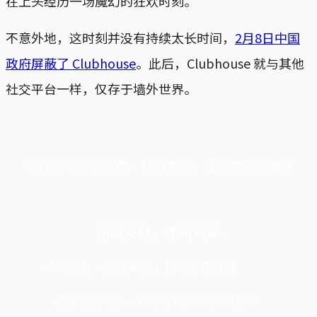
在上头经历一场魔幻的狂欢时刻。
不意外地，这时刻并没有持续太长时间，
2月8日中国
政府屏蔽了 Clubhouse
。此后，Clubhouse 就与其他
社交平台一样，仅存于墙外世界。
端11周年限定优惠，1周1美元，让思考保持清爽
你的支持，不可或缺
成为会员，阅读全文，领取专属权益
选择守护方案 + 华尔街日报或纽约时报