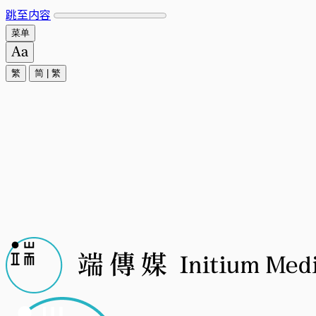
跳至内容
菜单
繁
简
|
繁