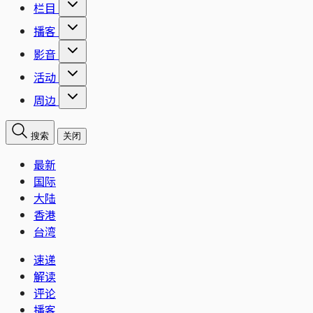
栏目
播客
影音
活动
周边
搜索
关闭
最新
国际
大陆
香港
台湾
速递
解读
评论
播客