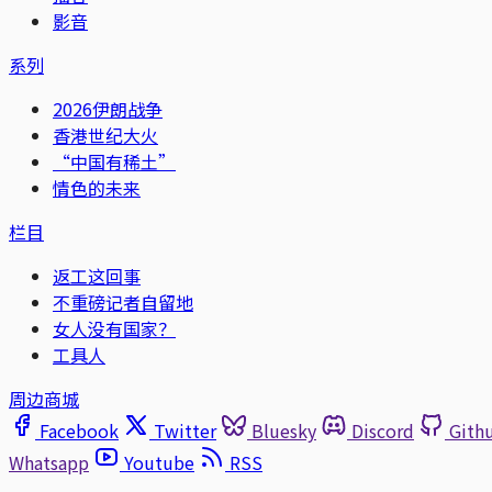
影音
系列
2026伊朗战争
香港世纪大火
“中国有稀土”
情色的未来
栏目
返工这回事
不重磅记者自留地
女人没有国家？
工具人
周边商城
Facebook
Twitter
Bluesky
Discord
Gith
Whatsapp
Youtube
RSS