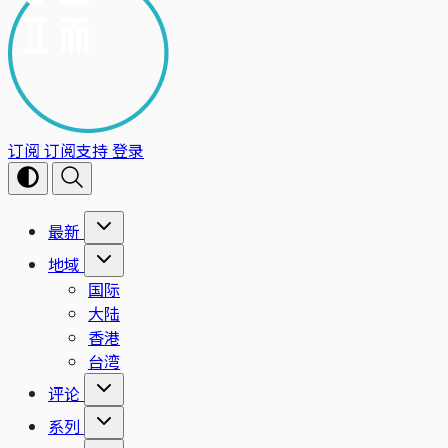
订阅
订阅支持
登录
最新
地域
国际
大陆
香港
台湾
评论
系列