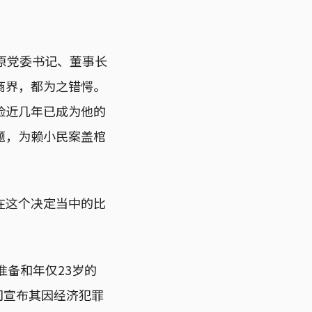
司原党委书记、董事长
商界，都为之错愕。
险近几年已成为他的
题，为赖小民案盖棺
在这个决定当中的比
，准备和年仅23岁的
司宣布其因经济犯罪