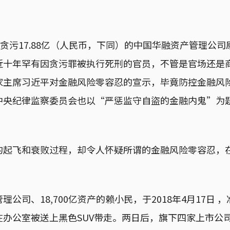
处贪污17.88亿（人民币，下同）的中国华融资产管理公
近十年罕有因贪污罪被执行死刑的官员，不管是官场还是
家主席习近平对金融风险零容忍的宣示，毕竟防控金融风
中央纪律监察委员会也以“严惩监守自盜的金融内鬼”为
的起飞和衰败过程，却令人怀疑所谓的金融风险零容忍，
公司、18,700亿资产的赖小民，于2018年4月17日 
在办公室被送上黑色SUV带走。两日后，旗下四家上市公