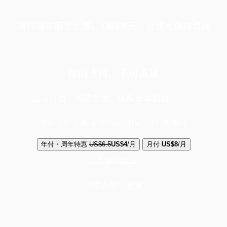
端11周年限定优惠，1周1美元，让思考保持清爽
你的支持，不可或缺
成为会员，阅读全文，领取专属权益
选择守护方案 + 华尔街日报或纽约时报
年付・周年特惠
US$6.5
US$4
/月
月付
US$8
/月
立即解锁全文
已是会员？
登录