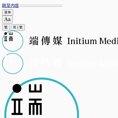
跳至内容
菜单
繁
简
|
繁