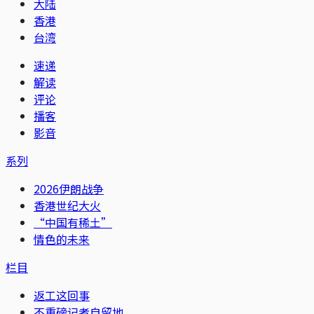
大陆
香港
台湾
速递
解读
评论
播客
影音
系列
2026伊朗战争
香港世纪大火
“中国有稀土”
情色的未来
栏目
返工这回事
不重磅记者自留地