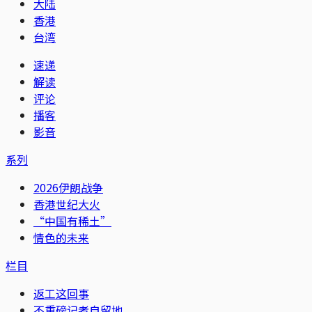
大陆
香港
台湾
速递
解读
评论
播客
影音
系列
2026伊朗战争
香港世纪大火
“中国有稀土”
情色的未来
栏目
返工这回事
不重磅记者自留地