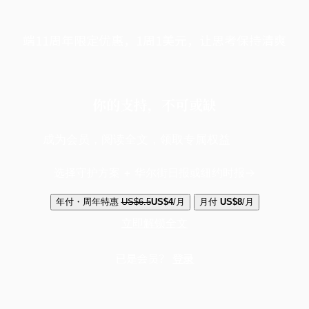
端11周年限定优惠，1周1美元，让思考保持清爽
你的支持，不可或缺
成为会员，阅读全文，领取专属权益
选择守护方案 + 华尔街日报或纽约时报
年付・周年特惠
US$6.5
US$4
/月
月付
US$8
/月
立即解锁全文
已是会员？
登录