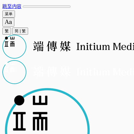
跳至内容
菜单
繁
简
|
繁