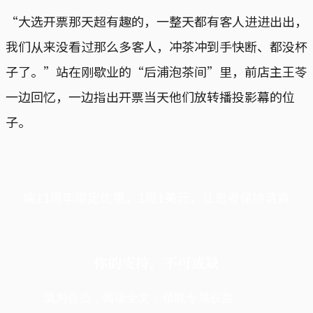
“大选开票那天超有趣的，一整天都有客人进进出出，
我们从来没看过那么多客人，冲茶冲到手快断、都没杯
子了。”站在刚歇业的“后浦泡茶间”里，前店主王苓
一边回忆，一边指出开票当天他们放转播投影幕的位
子。
端11周年限定优惠，1周1美元，让思考保持清爽
你的支持，不可或缺
成为会员，阅读全文，领取专属权益