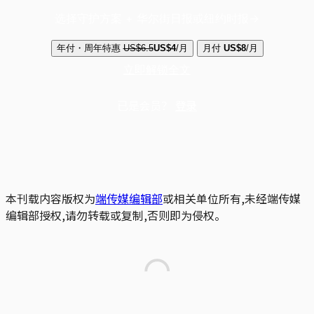
选择守护方案 + 华尔街日报或纽约时报
年付・周年特惠
US$6.5
US$4
/月
月付
US$8
/月
立即解锁全文
已是会员？
登录
本刊载内容版权为
端传媒编辑部
或相关单位所有,未经端传媒
编辑部授权,请勿转载或复制,否则即为侵权。