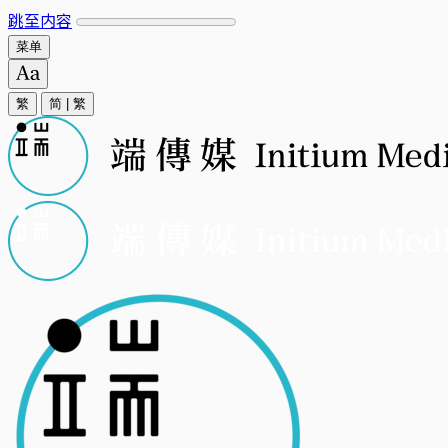
跳至内容
菜单
繁
简
|
繁