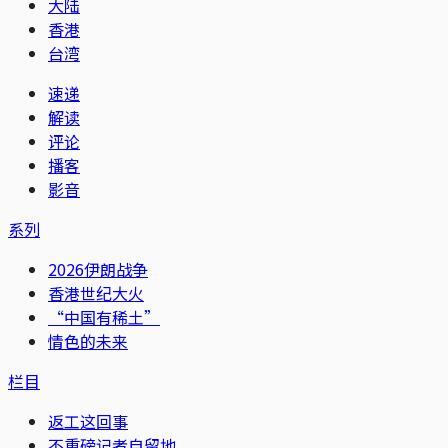
大陆
香港
台湾
速递
解读
评论
播客
影音
系列
2026伊朗战争
香港世纪大火
“中国有稀土”
情色的未来
栏目
返工这回事
不重磅记者自留地