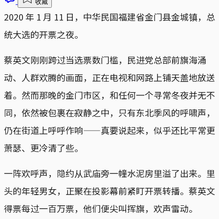
收藏
2020 年 1 月 11 日，中华民国福建省金门县金城镇，总
统大选的开票之夜。
蔡英文刚刚跨过当选票数门槛，民进党总部前旗海涌
动、人群欢腾的画面，正在电视和网路上铺天盖地放送
着。然而那晚的金门市区，和任何一个寻常冬夜并无不
同，依然被包裹在寂静之中，只有东北季风的呼啸声，
仍在街道上呼呼作响——真要说起来，似乎还比平常更
萧瑟、更冷清了些。
一阵欢呼声，隐约从武庙旁一幢水泥房里溢了出来。里
头的年轻男女，正聚在投影幕前紧盯开票转播。蔡英文
得票每过一百万票，他们便尖叫挥旗，欢声雷动。