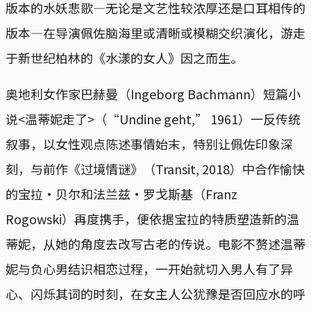
版本的水妖悲歌—无论是文艺性较浓厚还是口耳相传的
版本—在导演佩佐脑海里或清晰或模糊交织演化，游走
于新世纪柏林的《水漾的女人》因之而生。
奥地利女作家巴赫曼（Ingeborg Bachmann）短篇小
说<温蒂妮走了>（“Undine geht,” 1961）一反传统
叙事，以女性观点陈述事情始末，特别让佩佐印象深
刻，与前作《过境情谜》（Transit, 2018）中合作愉快
的宝拉·贝尔和法兰兹·罗戈斯基（Franz
Rogowski）再度携手，便依据宝拉的特质塑造新的温
蒂妮，从她的角度去改写古老的传说。电影不赘述温蒂
妮与负心男结识相恋过程，一开始就切入男人有了异
心、闪烁其词的时刻，在女主人公犹豫是否回应水的呼