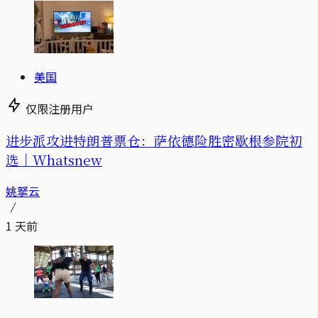
美国
仅限注册用户
进步派攻进特朗普票仓：萨依德险胜密歇根参院初
选｜Whatsnew
姚拏云
1 天前