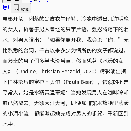
收藏
电影开场，俐落的黑皮衣牛仔裤、冷凛中透出几许明艳
的女人，执著于男人曾经的只字片语，强忍将落下的泪
水，对男人道出：“如果你离开我，我会杀了你。”无
比熟悉的台词，千古以来多少为情所伤的女子都说过，
而薄幸的男子们多半也没当真。然而凭著《水漾的女
人》（Undine, Christian Petzold, 2020）精彩演出摘
下柏林影后的宝拉·贝尔（Paula Beer），饰演的不是
寻常人，她是水精灵温蒂妮：当她发现男人在咖啡冷却
前已然离去，无须大江大河，即使咖啡馆水族箱里荡漾
的小涓小流，都能激起她完成对男人的诅咒，重新回到
水中。