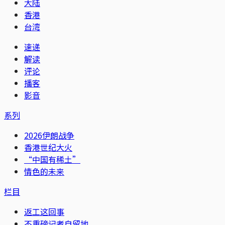
大陆
香港
台湾
速递
解读
评论
播客
影音
系列
2026伊朗战争
香港世纪大火
“中国有稀土”
情色的未来
栏目
返工这回事
不重磅记者自留地