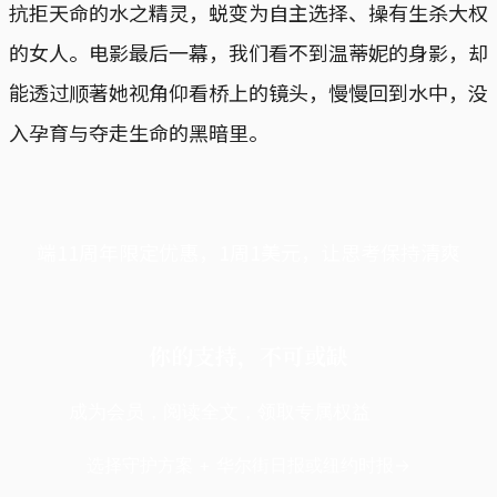
抗拒天命的水之精灵，蜕变为自主选择、操有生杀大权
的女人。电影最后一幕，我们看不到温蒂妮的身影，却
能透过顺著她视角仰看桥上的镜头，慢慢回到水中，没
入孕育与夺走生命的黑暗里。
端11周年限定优惠，1周1美元，让思考保持清爽
你的支持，不可或缺
成为会员，阅读全文，领取专属权益
选择守护方案 + 华尔街日报或纽约时报