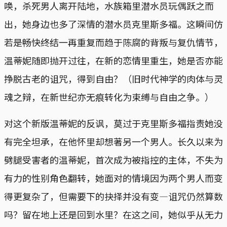
唤，杀死男人离开陆地，水族箱里潜水员玩偶跃之而
出，她身边也多了深情的潜水员克里斯多福。这瞬间仿
若是畅快终结一再重复而趋于陈腐的背叛与复仇情节，
温蒂妮随即抛开过往，在新的恋情里重生，她是否亦能
挣脱古老的诅咒，得到自由？（旧时代神学的肉体与灵
魂之辩，在新世纪亦无痕转化为束缚与自由之争。）
对这个新版温蒂妮的反讽，莫过于克里斯多福指责她没
有完全坦承，在他怀里却想著另一个男人。长久以来为
劈腿受害者的温蒂妮，首次成为被指控的主体，不失为
有力的性别角色翻转，她面对的情境因为两个男人而变
得更复杂了，但需要下的抉择并没有变—诅咒仍然算数
吗？留在地上还是回到水里？在这之间，她似乎从无力