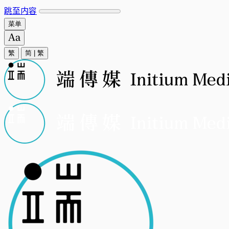
跳至内容
菜单
繁
简
|
繁