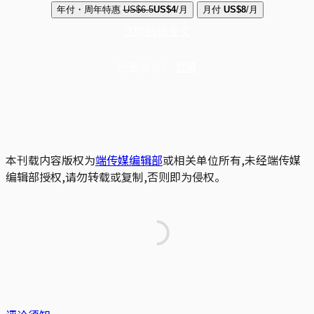
年付・周年特惠
US$6.5
US$4
/月
月付
US$8
/月
立即解锁全文
已是会员？
登录
本刊载内容版权为
端传媒编辑部
或相关单位所有,未经端传媒
编辑部授权,请勿转载或复制,否则即为侵权。