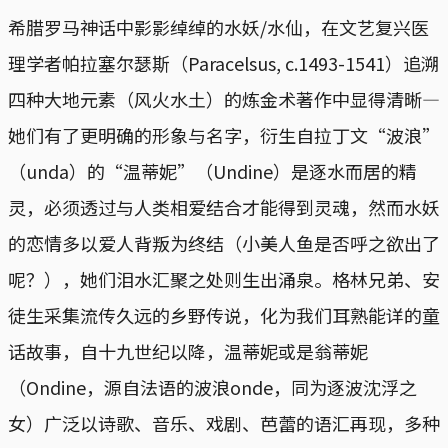
希腊罗马神话中影影绰绰的水妖/水仙，在文艺复兴医
理学者帕拉塞尔瑟斯（Paracelsus, c.1493-1541）追溯
四种大地元素（风火水土）的炼金术著作中显得清晰—
她们有了更明确的形象与名字，衍生自拉丁文“波浪”
（unda）的“温蒂妮”（Undine）是逐水而居的精
灵，必须透过与人类相爱结合才能得到灵魂，然而水妖
的恋情多以爱人背叛为终结（小美人鱼是否呼之欲出了
呢？），她们泪水汇聚之处则生出涌泉。格林兄弟、安
徒生采集流传久远的乡野传说，化为我们耳熟能详的童
话故事，自十九世纪以降，温蒂妮或是翁蒂妮
（Ondine，源自法语的波浪onde，同为逐波沈浮之
女）广泛以诗歌、音乐、戏剧、芭蕾的语汇再现，多种