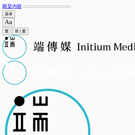
跳至内容
菜单
繁
简
|
繁