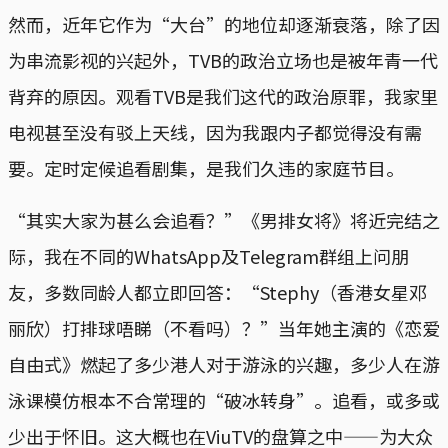
然而，近年它作为“大台”的地位却逐渐衰落，除了因
为串流影视的兴起外，TVB的政治立场也是被年青一代
背弃的原因。观看TVB是我们这代的政治原罪，我家里
电视甚至没有驳上天线，因为我跟内子都觉得没有需
要。定时定候追看剧集，是我们久违的家庭节目。
“其实大家为甚么会追看？”《男排女将》将近完结之
际，我在不同的WhatsApp及Telegram群组上问朋
友，多数同龄人都立即回答：“Stephy（香港女星邓
丽欣）打排球唔睇（不看吗）？”当年她主演的《恋爱
自由式》燃起了多少港人对于游泳的兴趣，多少人在游
泳课模仿根本不合常理的“破冰转身”。追看，或多或
少出于怀旧。这大概也在ViuTV的盘算之中——为大众