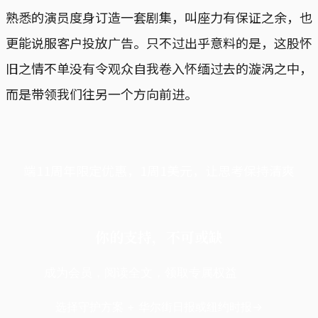
熟悉的演员度身订造一套剧集，叫座力有保证之余，也
更能说服客户投放广告。只不过出乎意料的是，这股怀
旧之情不单没有令观众自我卷入怀缅过去的漩涡之中，
而是带领我们往另一个方向前进。
端11周年限定优惠，1周1美元，让思考保持清爽
你的支持，不可或缺
成为会员，阅读全文，领取专属权益
选择守护方案 + 华尔街日报或纽约时报