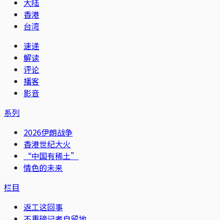
大陆
香港
台湾
速递
解读
评论
播客
影音
系列
2026伊朗战争
香港世纪大火
“中国有稀土”
情色的未来
栏目
返工这回事
不重磅记者自留地