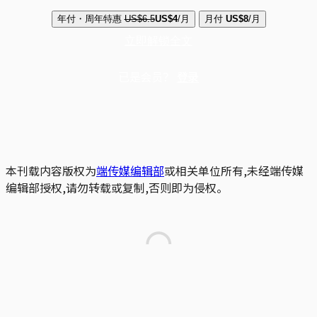
年付・周年特惠
US$6.5
US$4
/月
月付
US$8
/月
立即解锁全文
已是会员？
登录
本刊载内容版权为
端传媒编辑部
或相关单位所有,未经端传媒
编辑部授权,请勿转载或复制,否则即为侵权。