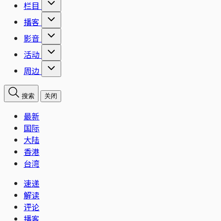
栏目
播客
影音
活动
周边
搜索
关闭
最新
国际
大陆
香港
台湾
速递
解读
评论
播客