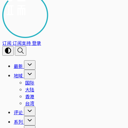
订阅
订阅支持
登录
最新
地域
国际
大陆
香港
台湾
评论
系列