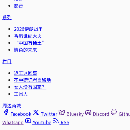
影音
系列
2026伊朗战争
香港世纪大火
“中国有稀土”
情色的未来
栏目
返工这回事
不重磅记者自留地
女人没有国家？
工具人
周边商城
Facebook
Twitter
Bluesky
Discord
Gith
Whatsapp
Youtube
RSS