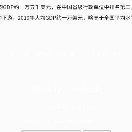
人均GDP约一万五千美元，在中国省级行政单位中排名第
下游，2019年人均GDP约一万美元，略高于全国平均水
端11周年限定优惠，1周1美元，让思考保持清爽
你的支持，不可或缺
成为会员，阅读全文，领取专属权益
选择守护方案 + 华尔街日报或纽约时报