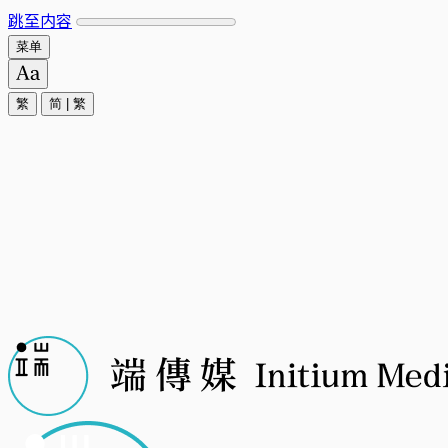
跳至内容
菜单
繁
简
|
繁