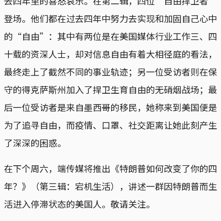
去四年里的喜怒哀乐。在第二辑，四位“自由捍卫者”
登场。他们都在过去四年中努力去实现和加固自己心中
的“自由”：其中有两位是在美国媒体行业工作三、四
十载的资深人士，却对信息自由有着大相径庭的看法，
最终走上了截然不同的事业轨迹；另一位受访者则在保
守的得克萨斯州加入了捍卫生育自由的无硝烟战场；最
后一位受访者是来自墨西哥的移民，她称来到美国便是
为了追寻自由，而疫情、口罩、社交距离让她此刻产生
了深深的困惑。
在下个周六，端传媒将推出《特朗普如何改变了你的四
年？》（第三辑：宕机生活），讲述一群因特朗普而生
活进入停滞状态的美国人。敬请关注。