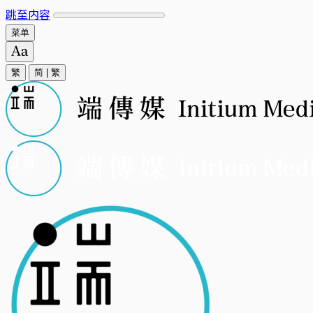
跳至内容
菜单
繁
简
|
繁