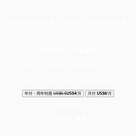
端11周年限定优惠，1周1美元，让思考保持清爽
你的支持，不可或缺
成为会员，阅读全文，领取专属权益
选择守护方案 + 华尔街日报或纽约时报
年付・周年特惠
US$6.5
US$4
/月
月付
US$8
/月
立即解锁全文
已是会员？
登录