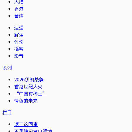
大陆
香港
台湾
速递
解读
评论
播客
影音
系列
2026伊朗战争
香港世纪大火
“中国有稀土”
情色的未来
栏目
返工这回事
不重磅记者自留地