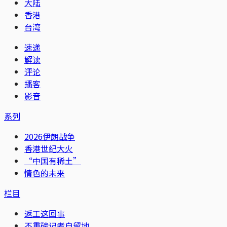
大陆
香港
台湾
速递
解读
评论
播客
影音
系列
2026伊朗战争
香港世纪大火
“中国有稀土”
情色的未来
栏目
返工这回事
不重磅记者自留地