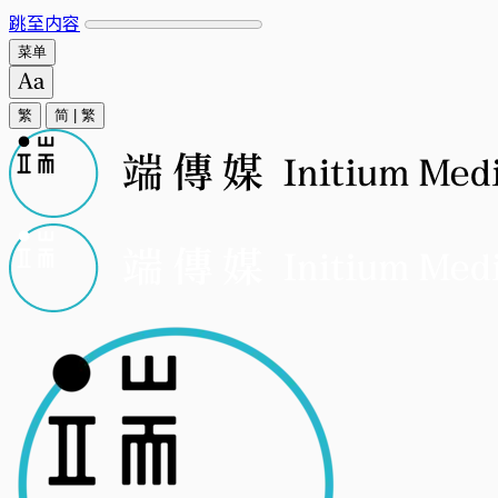
跳至内容
菜单
繁
简
|
繁