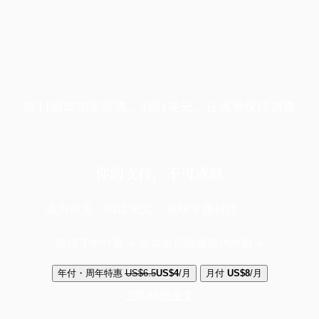
端11周年限定优惠，1周1美元，让思考保持清爽
你的支持，不可或缺
成为会员，阅读全文，领取专属权益
选择守护方案 + 华尔街日报或纽约时报
年付・周年特惠
US$6.5
US$4
/月
月付
US$8
/月
立即解锁全文