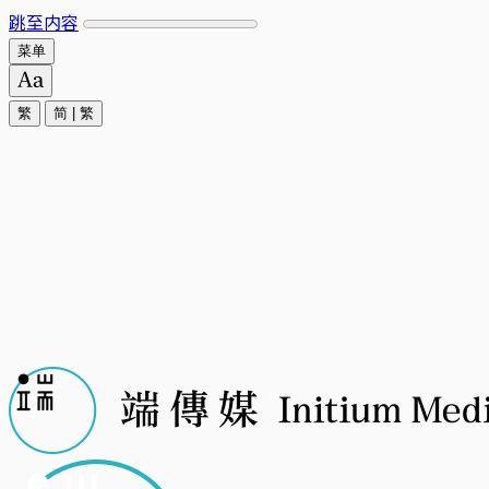
跳至内容
菜单
繁
简
|
繁