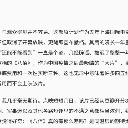
》与观众得见并不容易。这部原计划作为去年上海国际电
不但取消了开幕放映，更随即宣布撤档。其后的漫长一年
“还能不能看到”一直是个谜，几经辟谣、推迟了整整一
定档的《八佰》，作为中国疫情之后最吸睛的“大片”，
保底费用和一次性买断三种。这也无形中意味著许多四五
费用而不会上映该片。
我几乎毫无期待。点映短短几日，该片已经从豆瓣开分8.
圈、军事迷以及其他各路短评里的不满之意都相当浓烈，
后觉得好奇：《八佰》真的有那么差吗？是同温层的期待