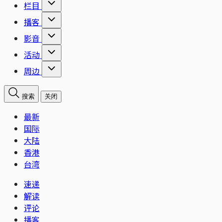
栏目
播客
影音
活动
周边
搜索
关闭
最新
国际
大陆
香港
台湾
速递
解读
评论
播客