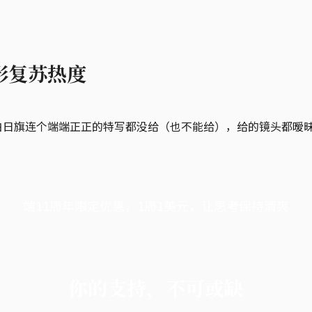
影复苏热度
白日旗连个端端正正的特写都没给（也不能给），给的镜头都暧
端11周年限定优惠，1周1美元，让思考保持清爽
你的支持，不可或缺