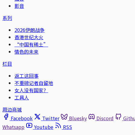
影音
系列
2026伊朗战争
香港世纪大火
“中国有稀土”
情色的未来
栏目
返工这回事
不重磅记者自留地
女人没有国家？
工具人
周边商城
Facebook
Twitter
Bluesky
Discord
Gith
Whatsapp
Youtube
RSS