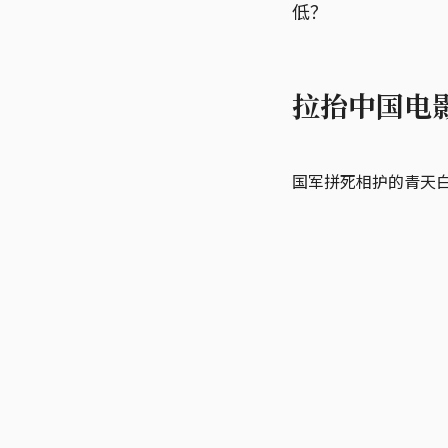
低？
拉抬中国电
国军拼死相护的青天