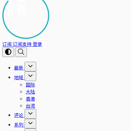
订阅
订阅支持
登录
最新
地域
国际
大陆
香港
台湾
评论
系列