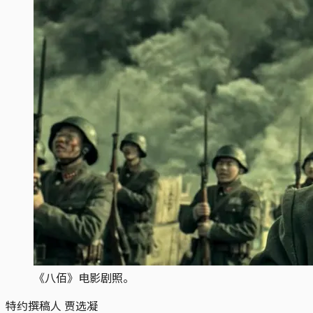
《八佰》电影剧照。
特约撰稿人 贾选凝