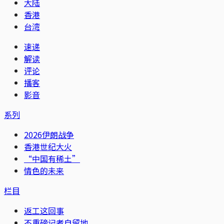
大陆
香港
台湾
速递
解读
评论
播客
影音
系列
2026伊朗战争
香港世纪大火
“中国有稀土”
情色的未来
栏目
返工这回事
不重磅记者自留地