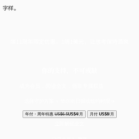
字样。
端11周年限定优惠，1周1美元，让思考保持清爽
你的支持，不可或缺
成为会员，阅读全文，领取专属权益
选择守护方案 + 华尔街日报或纽约时报
年付・周年特惠
US$6.5
US$4
/月
月付
US$8
/月
立即解锁全文