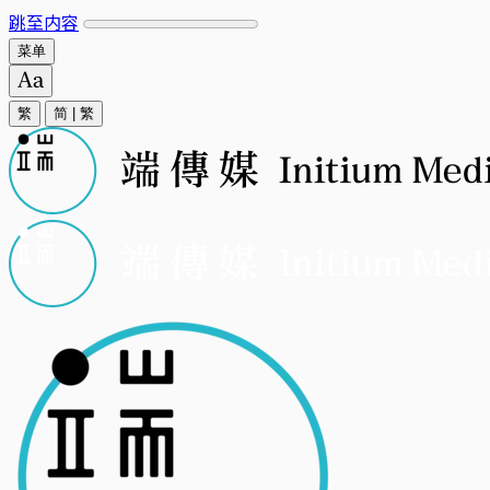
跳至内容
菜单
繁
简
|
繁