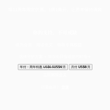
端11周年限定优惠，1周1美元，让思考保持清爽
你的支持，不可或缺
成为会员，阅读全文，领取专属权益
选择守护方案 + 华尔街日报或纽约时报
年付・周年特惠
US$6.5
US$4
/月
月付
US$8
/月
立即解锁全文
已是会员？
登录