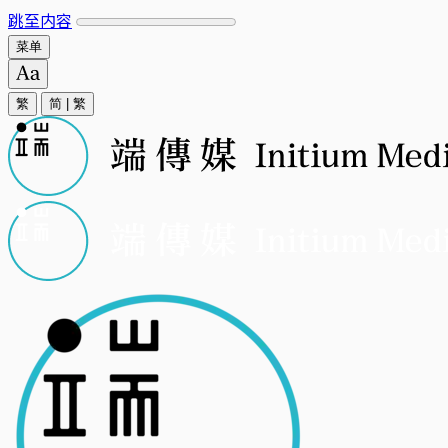
跳至内容
菜单
繁
简
|
繁