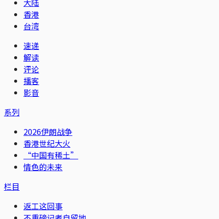
大陆
香港
台湾
速递
解读
评论
播客
影音
系列
2026伊朗战争
香港世纪大火
“中国有稀土”
情色的未来
栏目
返工这回事
不重磅记者自留地