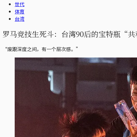
世代
体育
台湾
罗马竞技生死斗：台湾90后的宝特瓶“共
“废跟深度之间，有一个层次感。”