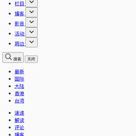
栏目
播客
影音
活动
周边
搜索
关闭
最新
国际
大陆
香港
台湾
速递
解读
评论
播客