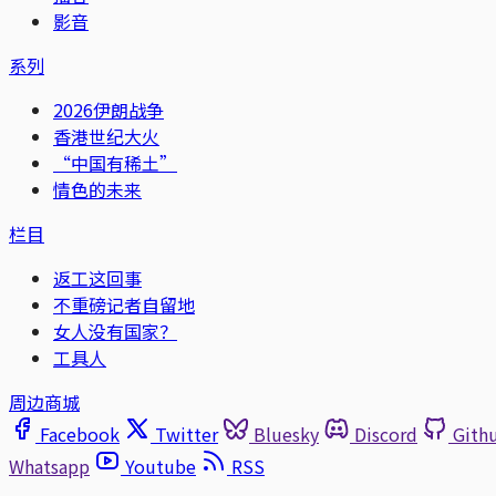
影音
系列
2026伊朗战争
香港世纪大火
“中国有稀土”
情色的未来
栏目
返工这回事
不重磅记者自留地
女人没有国家？
工具人
周边商城
Facebook
Twitter
Bluesky
Discord
Gith
Whatsapp
Youtube
RSS