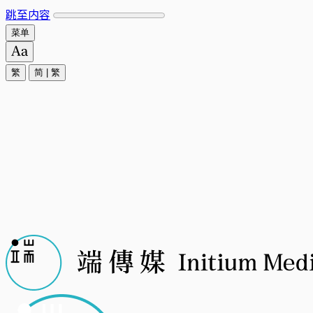
跳至内容
菜单
繁
简
|
繁