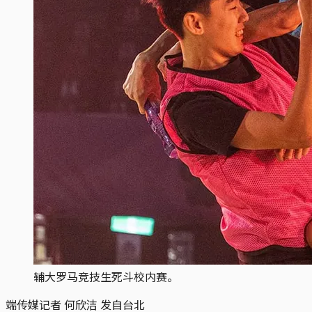
辅大罗马竞技生死斗校内赛。
端传媒记者 何欣洁 发自台北