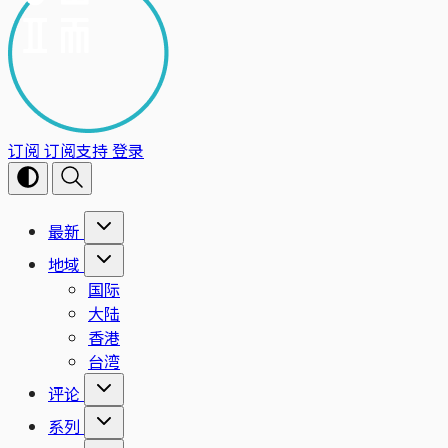
订阅
订阅支持
登录
最新
地域
国际
大陆
香港
台湾
评论
系列