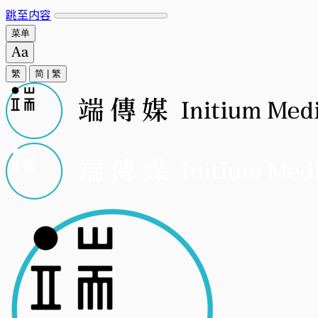
跳至内容
菜单
繁
简
|
繁