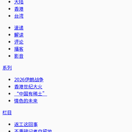
大陆
香港
台湾
速递
解读
评论
播客
影音
系列
2026伊朗战争
香港世纪大火
“中国有稀土”
情色的未来
栏目
返工这回事
不重磅记者自留地