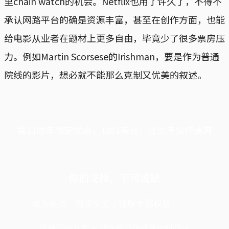
里chain watch的机会。Netflix也用了许久了，不得不
承认网路平台的确是资源丰富，甚至在创作方面，也能
给电影从业者在题材上更多自由，毕竟少了很多票房压
力。例如Martin Scorsese的Irishman，要是作为普通
院线的影片，想必就不能那么克制又优美的叙述。
端11周年限定优惠，1周1美元，让思考保持清爽
你的支持，不可或缺
成为会员，阅读全文，领取专属权益
选择守护方案 + 华尔街日报或纽约时报