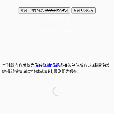
年付・周年特惠
US$6.5
US$4
/月
月付
US$8
/月
立即解锁全文
已是会员？
登录
本刊载内容版权为
端传媒编辑部
或相关单位所有,未经端传媒
编辑部授权,请勿转载或复制,否则即为侵权。