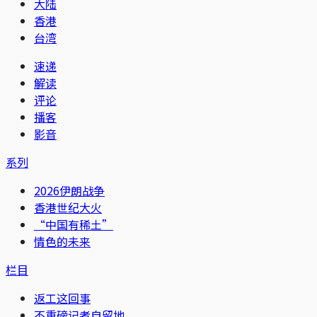
大陆
香港
台湾
速递
解读
评论
播客
影音
系列
2026伊朗战争
香港世纪大火
“中国有稀土”
情色的未来
栏目
返工这回事
不重磅记者自留地