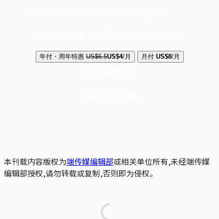
成为会员，阅读全文，领取专属权益
选择守护方案 + 华尔街日报或纽约时报
年付・周年特惠
US$6.5
US$4
/月
月付
US$8
/月
立即解锁全文
已是会员？
登录
本刊载内容版权为
端传媒编辑部
或相关单位所有,未经端传媒
编辑部授权,请勿转载或复制,否则即为侵权。