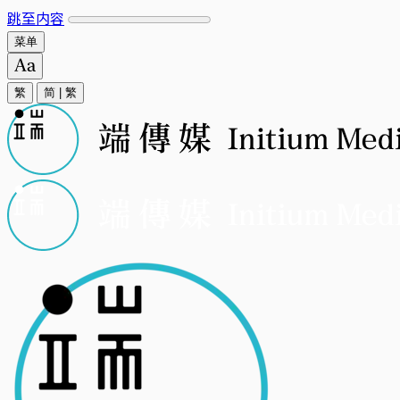
跳至内容
菜单
繁
简
|
繁