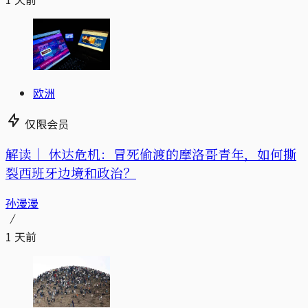
欧洲
仅限会员
解读｜
休达危机：冒死偷渡的摩洛哥青年，如何撕
裂西班牙边境和政治？
孙漫漫
1 天前