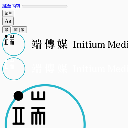
跳至内容
菜单
繁
简
|
繁