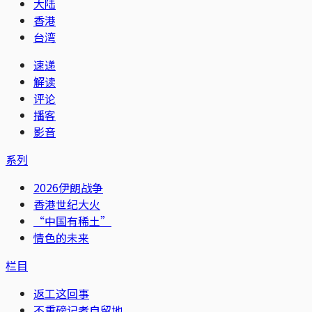
大陆
香港
台湾
速递
解读
评论
播客
影音
系列
2026伊朗战争
香港世纪大火
“中国有稀土”
情色的未来
栏目
返工这回事
不重磅记者自留地