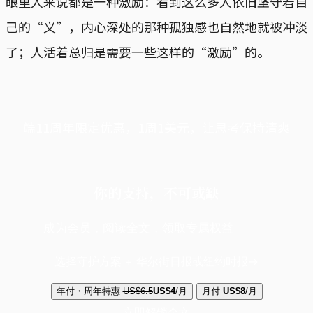
眼里人来说都是一种激励：看到这么多人依旧坚守着自
己的“义”，内心深处的那种孤独感也自然地就被冲淡
了；人活着总归是需要一些这样的“激励”的。
端11周年限定优惠，1周1美元，让思考保持清爽
你的支持，不可或缺
成为会员，阅读全文，领取专属权益
选择守护方案 + 华尔街日报或纽约时报
年付・周年特惠
US$6.5
US$4
/月
月付
US$8
/月
立即解锁全文