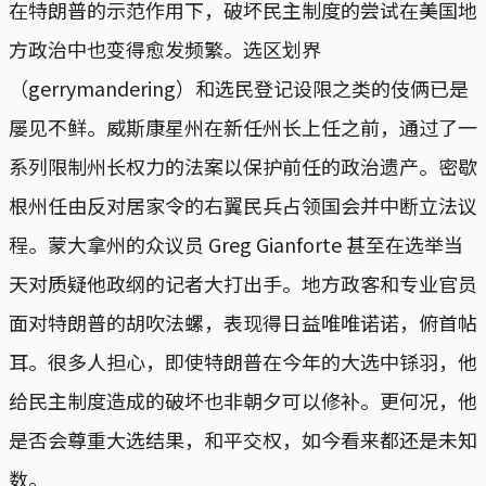
在特朗普的示范作用下，破坏民主制度的尝试在美国地
方政治中也变得愈发频繁。选区划界
（gerrymandering）和选民登记设限之类的伎俩已是
屡见不鲜。威斯康星州在新任州长上任之前，通过了一
系列限制州长权力的法案以保护前任的政治遗产。密歇
根州任由反对居家令的右翼民兵占领国会并中断立法议
程。蒙大拿州的众议员 Greg Gianforte 甚至在选举当
天对质疑他政纲的记者大打出手。地方政客和专业官员
面对特朗普的胡吹法螺，表现得日益唯唯诺诺，俯首帖
耳。很多人担心，即使特朗普在今年的大选中铩羽，他
给民主制度造成的破坏也非朝夕可以修补。更何况，他
是否会尊重大选结果，和平交权，如今看来都还是未知
数。