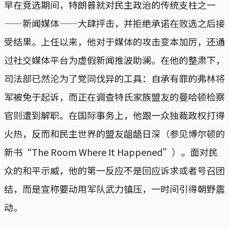
早在竞选期间，特朗普就对民主政治的传统支柱之一
——新闻媒体——大肆抨击，并拒绝承诺在败选之后接
受结果。上任以来，他对于媒体的攻击变本加厉，还通
过社交媒体平台为虚假新闻推波助澜。在他的整肃下，
司法部已然沦为了党同伐异的工具：自承有罪的弗林将
军被免于起诉，而正在调查特氏家族盟友的曼哈顿检察
官则遭到解职。在国际事务上，他跟一众独裁政权打得
火热，反而和民主世界的盟友龃龉日深（参见博尔顿的
新书“The Room Where It Happened”）。面对民
众的和平示威，他的第一反应不是回应诉求或者号召团
结，而是宣称要动用军队武力镇压，一时间引得朝野震
动。