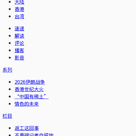
大陆
香港
台湾
速递
解读
评论
播客
影音
系列
2026伊朗战争
香港世纪大火
“中国有稀土”
情色的未来
栏目
返工这回事
不重磅记者自留地