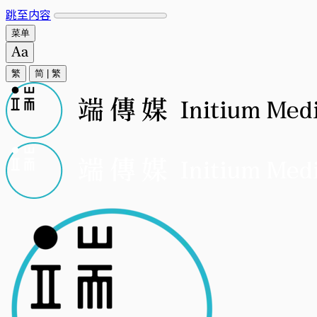
跳至内容
菜单
繁
简
|
繁