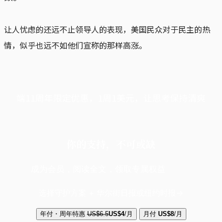
让人忧虑的还远不止领导人的表现，美国民众对于民主的热
情，似乎也远不如他们宣称的那样高涨。
端11周年限定优惠，1周1美元，让思考保持清爽
你的支持，不可或缺
成为会员，阅读全文，领取专属权益
选择守护方案 + 华尔街日报或纽约时报
年付・周年特惠
US$6.5
US$4
/月
月付
US$8
/月