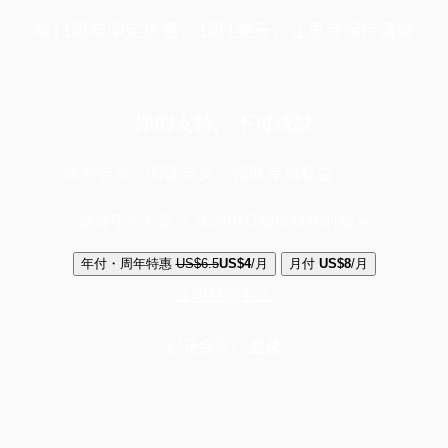
端11周年限定优惠，1周1美元，让思考保持清爽
你的支持，不可或缺
成为会员，阅读全文，领取专属权益
选择守护方案 + 华尔街日报或纽约时报
年付・周年特惠
US$6.5
US$4
/月
月付
US$8
/月
立即解锁全文
已是会员？
登录