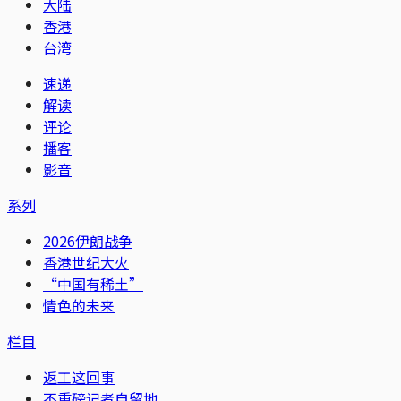
大陆
香港
台湾
速递
解读
评论
播客
影音
系列
2026伊朗战争
香港世纪大火
“中国有稀土”
情色的未来
栏目
返工这回事
不重磅记者自留地