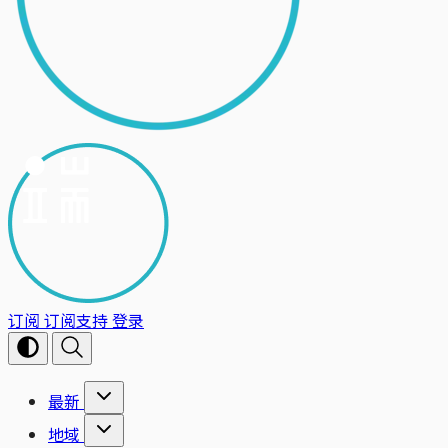
订阅
订阅支持
登录
最新
地域