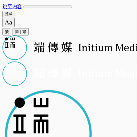
跳至内容
菜单
繁
简
|
繁