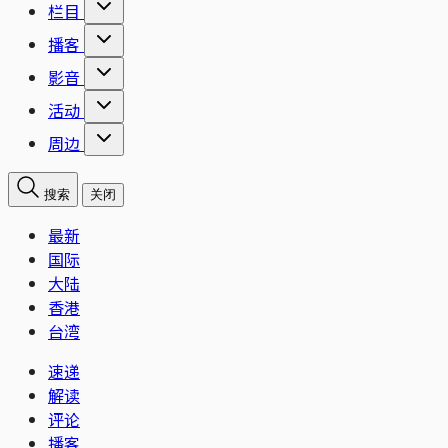
栏目
播客
影音
活动
周边
搜索
关闭
最新
国际
大陆
香港
台湾
速递
解读
评论
播客