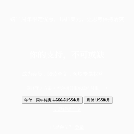
端11周年限定优惠，1周1美元，让思考保持清爽
你的支持，不可或缺
成为会员，阅读全文，领取专属权益
选择守护方案 + 华尔街日报或纽约时报
年付・周年特惠
US$6.5
US$4
/月
月付
US$8
/月
立即解锁全文
已是会员？
登录