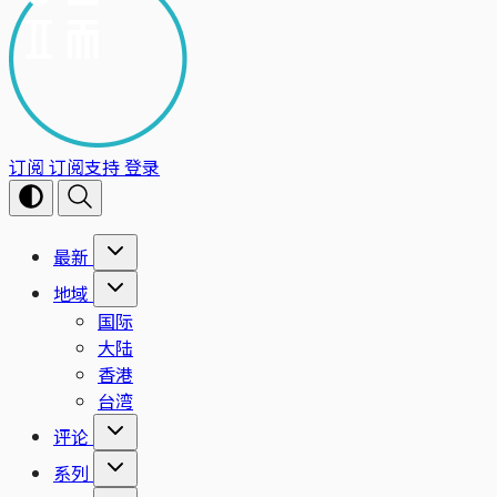
订阅
订阅支持
登录
最新
地域
国际
大陆
香港
台湾
评论
系列