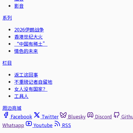
影音
系列
2026伊朗战争
香港世纪大火
“中国有稀土”
情色的未来
栏目
返工这回事
不重磅记者自留地
女人没有国家？
工具人
周边商城
Facebook
Twitter
Bluesky
Discord
Gith
Whatsapp
Youtube
RSS