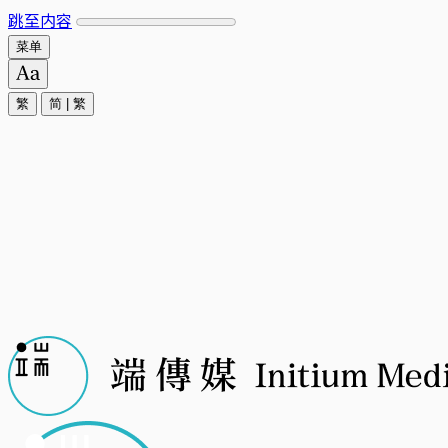
跳至内容
菜单
繁
简
|
繁