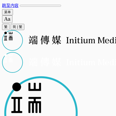
跳至内容
菜单
繁
简
|
繁