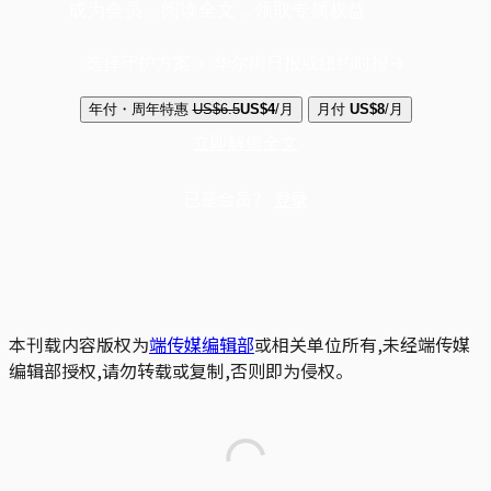
成为会员，阅读全文，领取专属权益
选择守护方案 + 华尔街日报或纽约时报
年付・周年特惠
US$6.5
US$4
/月
月付
US$8
/月
立即解锁全文
已是会员？
登录
本刊载内容版权为
端传媒编辑部
或相关单位所有,未经端传媒
编辑部授权,请勿转载或复制,否则即为侵权。