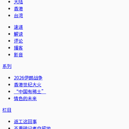
大陆
香港
台湾
速递
解读
评论
播客
影音
系列
2026伊朗战争
香港世纪大火
“中国有稀土”
情色的未来
栏目
返工这回事
不重磅记者自留地