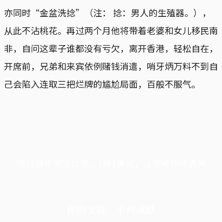
亦同时“金盆洗捻”（注： 捻：男人的生殖器。），
从此不沾桃花。再过两个月他将带着老婆和女儿移民南
非，自问这辈子谁都没有亏欠，离开香港，轻松自在，
开席前，兄弟和来宾依例赌钱消遣，哨牙炳万料不到自
己会陷入连取三把烂牌的尴尬局面，百般不服气。
端11周年限定优惠，1周1美元，让思考保持清爽
你的支持，不可或缺