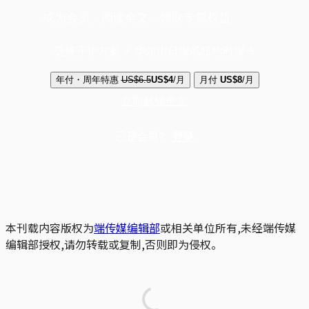
成为会员，阅读全文，领取专属权益
选择守护方案 + 华尔街日报或纽约时报
年付・周年特惠
US$6.5
US$4
/月
月付
US$8
/月
立即解锁全文
已是会员？
登录
本刊载内容版权为
端传媒编辑部
或相关单位所有,未经端传媒
编辑部授权,请勿转载或复制,否则即为侵权。