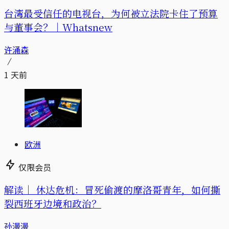
台湾最受信任的电视台，为何被立法院卡住了预算
与董事会？｜Whatsnew
许涌森
1 天前
欧洲
仅限会员
解读｜
休达危机：冒死偷渡的摩洛哥青年，如何撕
裂西班牙边境和政治？
孙漫漫