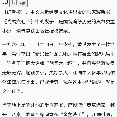
收藏
【编者按】：本文为新经典文化将出版的马家辉新书
《鸳鸯六七四》中的楔子，是围绕湾仔历史的黑帮类型
小说。端传媒获出版社授权选录。
一九六七年十二月廿四日，平安夜，香港发生了一椿怪
事：湾仔堂口“新兴社”龙头哨牙炳在宴会的牌九局里
一连拿了三把大烂牌“鸳鸯六七四”，并且突然消失得
无影无踪。输钱事小，失踪事大，江湖中人多年以后依
然津津乐道此事，已成传奇。我在这本书里说的，就是
这个传奇。
当天晚上是哨牙炳的半百寿宴，席设湾仔英京酒家，筵
开十八桌，准备在席间宣布“金盆洗手”，江湖引退，