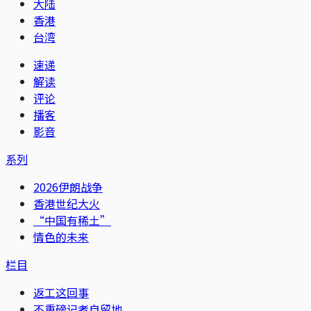
大陆
香港
台湾
速递
解读
评论
播客
影音
系列
2026伊朗战争
香港世纪大火
“中国有稀土”
情色的未来
栏目
返工这回事
不重磅记者自留地