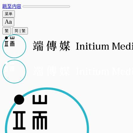
跳至内容
菜单
繁
简
|
繁