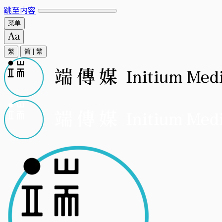
跳至内容
菜单
繁
简
|
繁