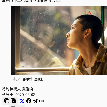
《少年的你》剧照。
特约撰稿人 賈选凝
刊登于:
2020-05-08