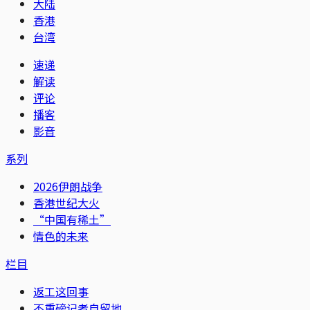
大陆
香港
台湾
速递
解读
评论
播客
影音
系列
2026伊朗战争
香港世纪大火
“中国有稀土”
情色的未来
栏目
返工这回事
不重磅记者自留地