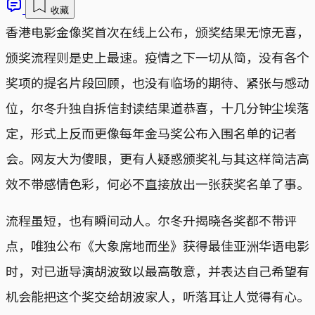
收藏
香港电影金像奖首次在线上公布，颁奖结果无惊无喜，
颁奖流程则是史上最速。疫情之下一切从简，没有各个
奖项的提名片段回顾，也没有临场的期待、紧张与感动
位，尔冬升独自拆信封读结果道恭喜，十几分钟尘埃落
定，形式上反而更像每年金马奖公布入围名单的记者
会。网友大为傻眼，更有人疑惑颁奖礼与其这样简洁高
效不带感情色彩，何必不直接放出一张获奖名单了事。
流程虽短，也有瞬间动人。尔冬升揭晓各奖都不带评
点，唯独公布《大象席地而坐》获得最佳亚洲华语电影
时，对已逝导演胡波致以最高敬意，并表达自己希望有
机会能把这个奖交给胡波家人，听落耳让人觉得有心。