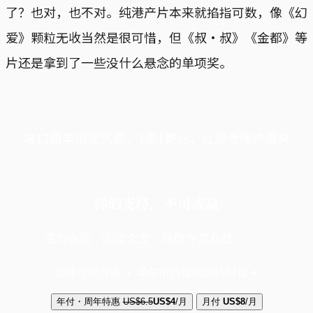
了？也对，也不对。纯港产片本来就掐指可数，像《幻
爱》颗粒无收当然是很可惜，但《叔·叔》《金都》等
片还是拿到了一些没什么悬念的单项奖。
端11周年限定优惠，1周1美元，让思考保持清爽
你的支持，不可或缺
成为会员，阅读全文，领取专属权益
选择守护方案 + 华尔街日报或纽约时报
年付・周年特惠
US$6.5
US$4
/月
月付
US$8
/月