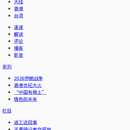
大陆
香港
台湾
速递
解读
评论
播客
影音
系列
2026伊朗战争
香港世纪大火
“中国有稀土”
情色的未来
栏目
返工这回事
不重磅记者自留地