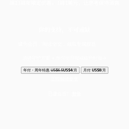
端11周年限定优惠，1周1美元，让思考保持清爽
你的支持，不可或缺
成为会员，阅读全文，领取专属权益
选择守护方案 + 华尔街日报或纽约时报
年付・周年特惠
US$6.5
US$4
/月
月付
US$8
/月
立即解锁全文
已是会员？
登录