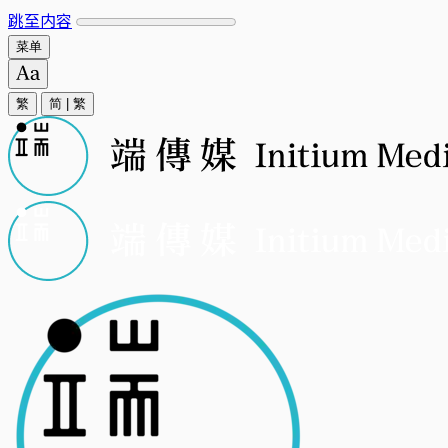
跳至内容
菜单
繁
简
|
繁