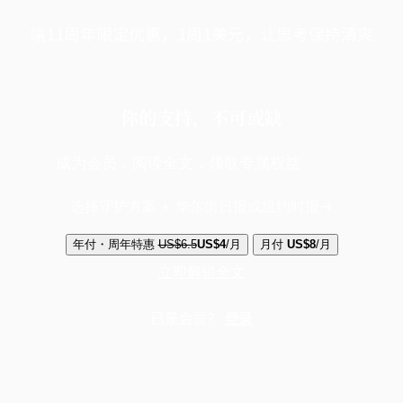
端11周年限定优惠，1周1美元，让思考保持清爽
你的支持，不可或缺
成为会员，阅读全文，领取专属权益
选择守护方案 + 华尔街日报或纽约时报
年付・周年特惠
US$6.5
US$4
/月
月付
US$8
/月
立即解锁全文
已是会员？
登录