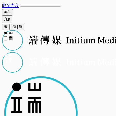
跳至内容
菜单
繁
简
|
繁