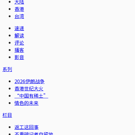
大陆
香港
台湾
速递
解读
评论
播客
影音
系列
2026伊朗战争
香港世纪大火
“中国有稀土”
情色的未来
栏目
返工这回事
不重磅记者自留地