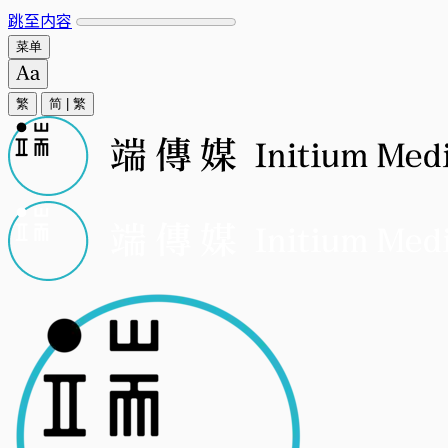
跳至内容
菜单
繁
简
|
繁