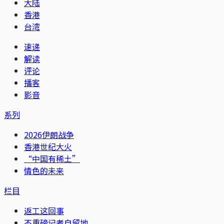
大陆
香港
台湾
速递
解读
评论
播客
影音
系列
2026伊朗战争
香港世纪大火
“中国有稀土”
情色的未来
栏目
返工这回事
不重磅记者自留地