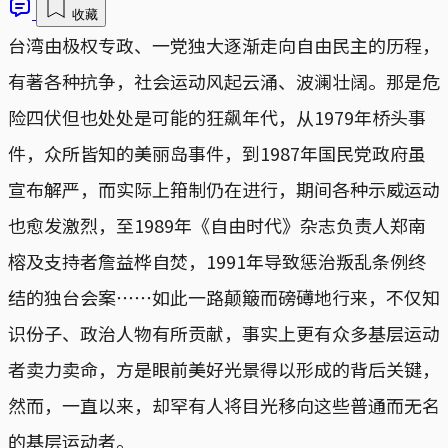
收藏
台湾由极权专政、一党独大逐渐走向自由民主的历程，
有著各种抗争，社会运动风起云涌、波澜壮阔。那是危
险四伏但也处处是可能的狂飙年代，从1979年桥头事
件，众所皆知的美丽岛事件，到1987年国民党政府虽
宣布解严，而实际上箝制仍在进行，期间各种示威运动
也愈发激烈，至1989年《自由时代》杂志负责人郑南
榕及支持者詹益桦自焚，1991年导致惩治叛乱条例终
结的独台会案⋯⋯如此一路颠簸而磅礡地行来，不仅知
识份子、政治人物有所贡献，事实上更有众多基层运动
者卖力卖命，方是眼前美好光景得以形成的背后关键，
然而，一直以来，却罕有人将目光移向这些普通而无名
的基层运动者。