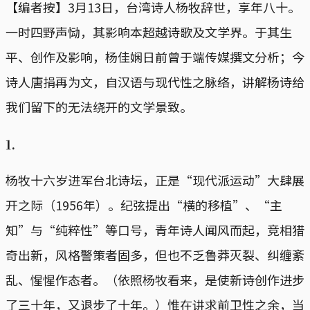
【编者按】3月13日，台湾诗人杨牧辞世，享年八十。
一时四野声恸，其影响本超越诗歌及文学界。于其生
平、创作及影响，杨佳娴日前曾于端传媒撰文分析；今
诗人唐捐再为文，自汉语与现代性之脉络，讲解杨诗给
我们留下的无法绕开的文学景致。
1.
杨牧十六岁进军台北诗坛，正是“现代派运动”大肆展
开之际（1956年）。纪弦提出“横的移植”、“主
知”与“纯粹性”等口号，青年诗人闻风而起，竞相猎
奇出新，风格警策者固多，但也不乏鲁莽灭裂、纠缠紊
乱、惺惺作态者。（依照杨牧看来，是使新诗创作进步
了三十年，又退步了十年。）惟在讲求前卫性之余，当