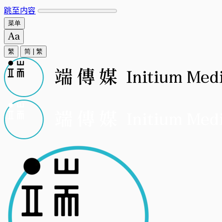
跳至内容
菜单
繁
简
|
繁