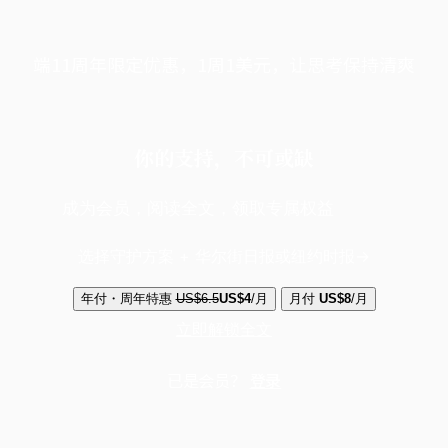
端11周年限定优惠，1周1美元，让思考保持清爽
你的支持，不可或缺
成为会员，阅读全文，领取专属权益
选择守护方案 + 华尔街日报或纽约时报
年付・周年特惠
US$6.5
US$4
/月
月付
US$8
/月
立即解锁全文
已是会员？
登录