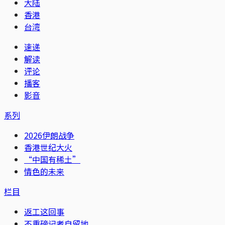
大陆
香港
台湾
速递
解读
评论
播客
影音
系列
2026伊朗战争
香港世纪大火
“中国有稀土”
情色的未来
栏目
返工这回事
不重磅记者自留地