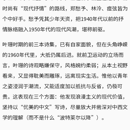
时尚有“现代抒情”的路线，郑愁予、林泠、痖弦皆为
个中好手。愁予凭其少年天资，把1940年代以前的抒
情脉络融入1950年代的现代风潮，堪称前驱。
叶珊时期的前三本诗集，已有自家面貌，但在头角峥嵘
的1960年代里，大抵仍属后进。就前卫运动的立场而
言，叶珊的诗观略嫌保守，风格婉约柔弱；从本土视野
看来，又显得耽美而雕琢，远离现实生活。惟他以青年
之姿浸润于潮流，又能适度加以抵抗与反省，仍极可
贵。这表现在三个方面：他发现浪漫主义的现代价值，
坚持以“优美的中文”写诗，尽量放大并凿深对中西文
学的理解（而不是什么“波特莱尔以降”）。