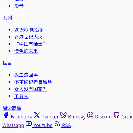
影音
系列
2026伊朗战争
香港世纪大火
“中国有稀土”
情色的未来
栏目
返工这回事
不重磅记者自留地
女人没有国家？
工具人
周边商城
Facebook
Twitter
Bluesky
Discord
Gith
Whatsapp
Youtube
RSS