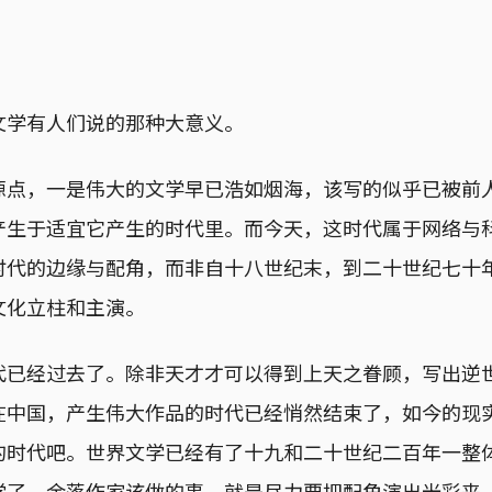
文学有人们说的那种大意义。
源点，一是伟大的文学早已浩如烟海，该写的似乎已被前
产生于适宜它产生的时代里。而今天，这时代属于网络与
时代的边缘与配角，而非自十八世纪末，到二十世纪七十
文化立柱和主演。
代已经过去了。除非天才才可以得到上天之眷顾，写出逆
在中国，产生伟大作品的时代已经悄然结束了，如今的现
的时代吧。世界文学已经有了十九和二十世纪二百年一整
学了。余落作家该做的事，就是尽力要把配角演出光彩来