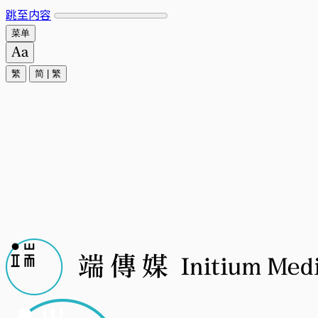
跳至内容
菜单
繁
简
|
繁