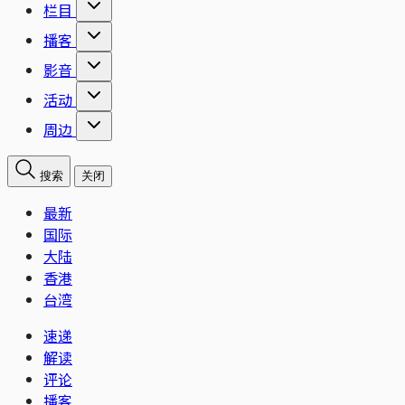
栏目
播客
影音
活动
周边
搜索
关闭
最新
国际
大陆
香港
台湾
速递
解读
评论
播客