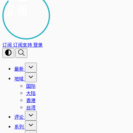
订阅
订阅支持
登录
最新
地域
国际
大陆
香港
台湾
评论
系列