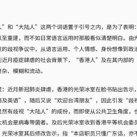
人”和“大陆人”这两个词语置于引号之内，是为了表明
以至重建，而不如日常语言运用时那般看似清楚明白。由
发的歧视争议中，从语言运用、个人情感、身份想像到政
到近月疫症肆虐的社会背景下，“香港人”及在其内部的
复杂、模糊和流动。
过：近月新冠肺炎肆虐，香港的光荣冰室在脸书贴出告示
语及英语”，随后又说“欢迎台湾朋友”，因此引发“歧
显然有歧视“大陆人”的成份，而即使从公共卫生角度，
大机会是病毒带菌者。及后光荣冰室收到香港平等机会委
，光荣冰室其后修改告示，指“本店职员只懂广东话，亦