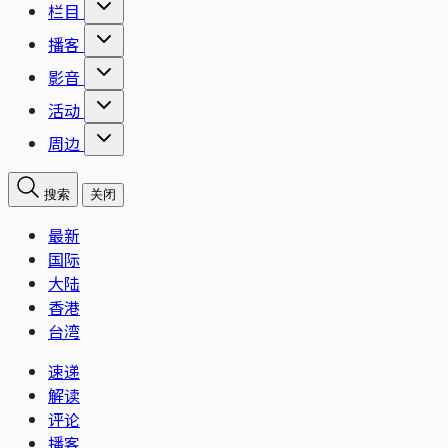
栏目
播客
影音
活动
周边
搜索
关闭
最新
国际
大陆
香港
台湾
速递
解读
评论
播客