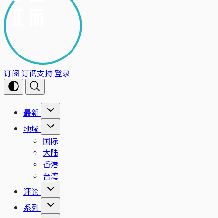
订阅
订阅支持
登录
最新
地域
国际
大陆
香港
台湾
评论
系列