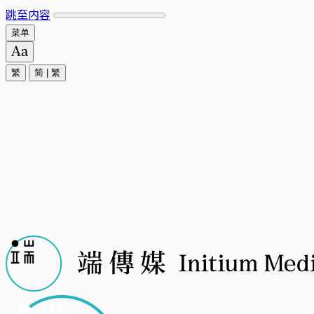
跳至内容
菜单
繁
简
|
繁