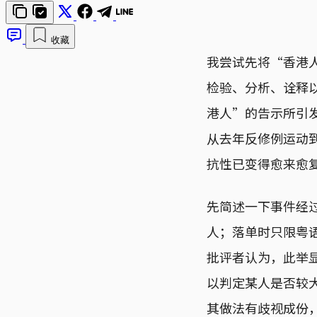
收藏
我尝试先将“香港
检验、分析、诠释
港人”的告示所引
从去年反修例运动
抗性已变得愈来愈
先简述一下事件经
人；落单时只限粤
批评者认为，此举
以判定某人是否较
其做法有歧视成份