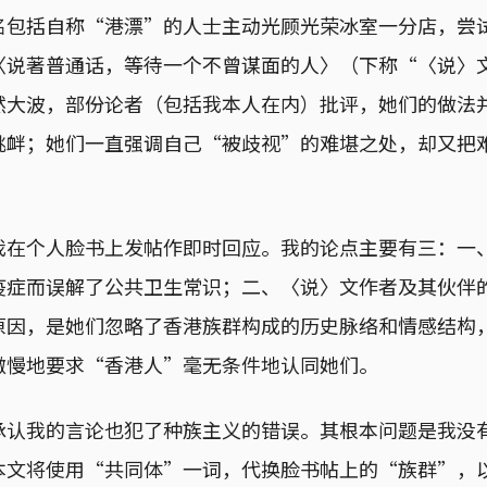
名包括自称“港漂”的人士主动光顾光荣冰室一分店，尝
〈说著普通话，等待一个不曾谋面的人〉（下称“〈说〉
然大波，部份论者（包括我本人在内）批评，她们的做法
挑衅；她们一直强调自己“被歧视”的难堪之处，却又把
我在个人脸书上发帖作即时回应。我的论点主要有三：一
疫症而误解了公共卫生常识；二、〈说〉文作者及其伙伴
原因，是她们忽略了香港族群构成的历史脉络和情感结构
傲慢地要求“香港人”毫无条件地认同她们。
承认我的言论也犯了种族主义的错误。其根本问题是我没
本文将使用“共同体”一词，代换脸书帖上的“族群”，