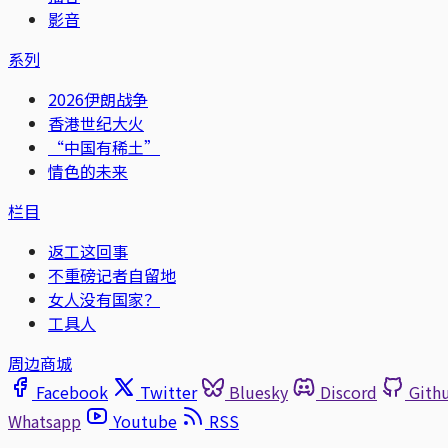
影音
系列
2026伊朗战争
香港世纪大火
“中国有稀土”
情色的未来
栏目
返工这回事
不重磅记者自留地
女人没有国家？
工具人
周边商城
Facebook
Twitter
Bluesky
Discord
Gith
Whatsapp
Youtube
RSS