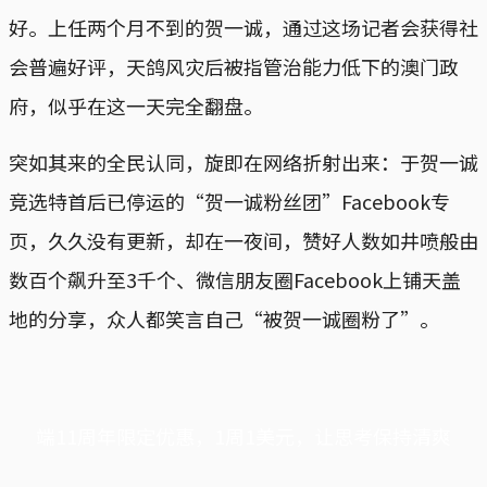
好。上任两个月不到的贺一诚，通过这场记者会获得社
会普遍好评，天鸽风灾后被指管治能力低下的澳门政
府，似乎在这一天完全翻盘。
突如其来的全民认同，旋即在网络折射出来：于贺一诚
竞选特首后已停运的“贺一诚粉丝团”Facebook专
页，久久没有更新，却在一夜间，赞好人数如井喷般由
数百个飙升至3千个、微信朋友圈Facebook上铺天盖
地的分享，众人都笑言自己“被贺一诚圈粉了”。
端11周年限定优惠，1周1美元，让思考保持清爽