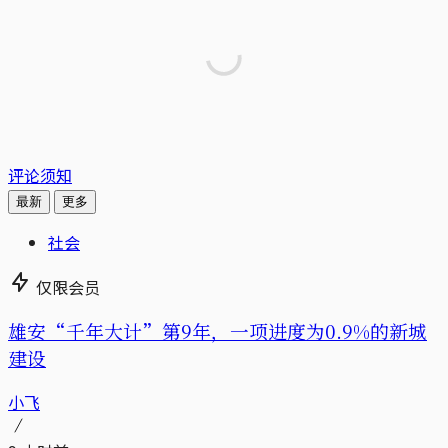
评论须知
最新
更多
社会
仅限会员
雄安“千年大计”第9年，一项进度为0.9%的新城
建设
小飞