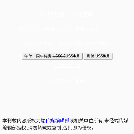
你的支持，不可或缺
成为会员，阅读全文，领取专属权益
选择守护方案 + 华尔街日报或纽约时报
年付・周年特惠
US$6.5
US$4
/月
月付
US$8
/月
立即解锁全文
已是会员？
登录
本刊载内容版权为
端传媒编辑部
或相关单位所有,未经端传媒
编辑部授权,请勿转载或复制,否则即为侵权。