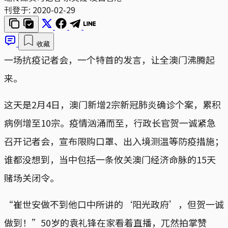
刊登于:
2020-02-29
收藏
一场抗疫记者会，一个特首的发言，让全澳门沸腾起
来。
这天是2月4日，澳门新增2宗新冠肺炎确诊个案，累积
病例增至10宗。疫情汹涌而至，行政长官贺一诚紧急
召开记者会，宣布限购口罩、出入境测温等防疫措施；
谁都没想到，当中包括一条攸关澳门经济命脉的15天
赌场关闭令。
“崔世安做不到他口中所讲的‘阳光政府’，但贺一诚
做到！”50岁的袁礼锋在家看着直播，兀然拍掌赞