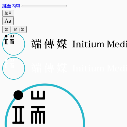
跳至内容
菜单
繁
简
|
繁