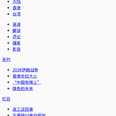
大陆
香港
台湾
速递
解读
评论
播客
影音
系列
2026伊朗战争
香港世纪大火
“中国有稀土”
情色的未来
栏目
返工这回事
不重磅记者自留地