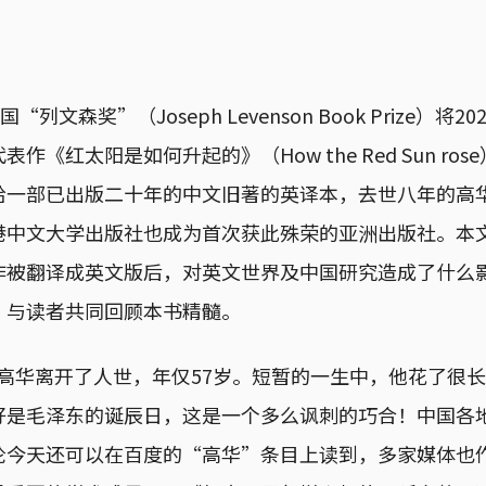
“列文森奖”（Joseph Levenson Book Prize）将
作《红太阳是如何升起的》（How the Red Sun ro
给一部已出版二十年的中文旧著的英译本，去世八年的高
港中文大学出版社也成为首次获此殊荣的亚洲出版社。本
作被翻译成英文版后，对英文世界及中国研究造成了什么
，与读者共同回顾本书精髓。
6日，高华离开了人世，年仅57岁。短暂的一生中，他花了很
好是毛泽东的诞辰日，这是一个多么讽刺的巧合！中国各
论今天还可以在百度的“高华”条目上读到，多家媒体也