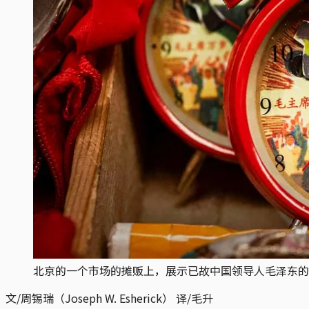
北京的一个市场的摊贩上，展示已故中国领导人毛泽东的
文/周锡瑞（Joseph W. Esherick） 译/毛升