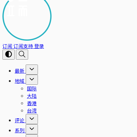
订阅
订阅支持
登录
最新
地域
国际
大陆
香港
台湾
评论
系列