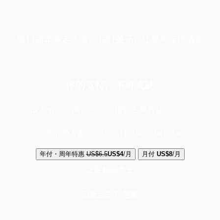
端11周年限定优惠，1周1美元，让思考保持清爽
你的支持，不可或缺
成为会员，阅读全文，领取专属权益
选择守护方案 + 华尔街日报或纽约时报
年付・周年特惠
US$6.5
US$4
/月
月付
US$8
/月
立即解锁全文
已是会员？
登录