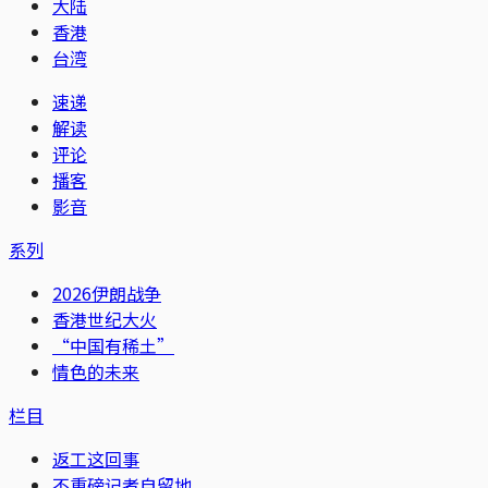
大陆
香港
台湾
速递
解读
评论
播客
影音
系列
2026伊朗战争
香港世纪大火
“中国有稀土”
情色的未来
栏目
返工这回事
不重磅记者自留地