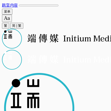
跳至内容
菜单
繁
简
|
繁