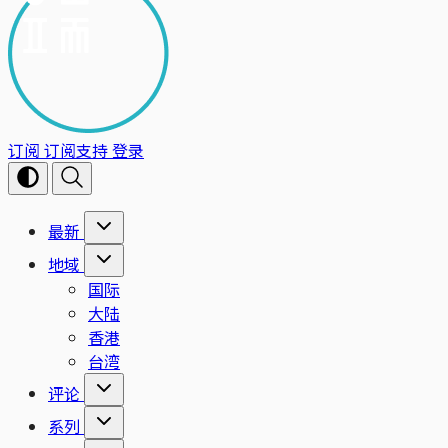
订阅
订阅支持
登录
最新
地域
国际
大陆
香港
台湾
评论
系列