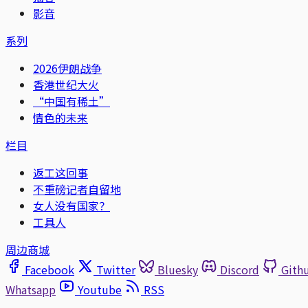
影音
系列
2026伊朗战争
香港世纪大火
“中国有稀土”
情色的未来
栏目
返工这回事
不重磅记者自留地
女人没有国家？
工具人
周边商城
Facebook
Twitter
Bluesky
Discord
Gith
Whatsapp
Youtube
RSS