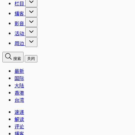
栏目
播客
影音
活动
周边
搜索
关闭
最新
国际
大陆
香港
台湾
速递
解读
评论
播客