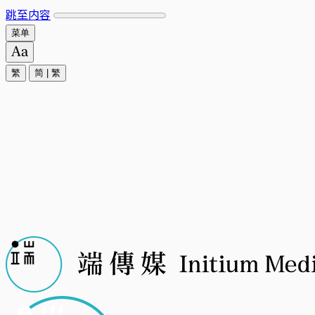
跳至内容
菜单
繁
简
|
繁