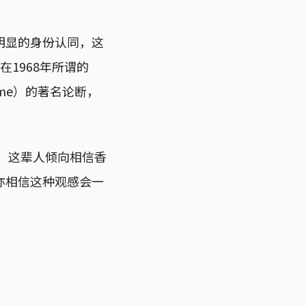
明显的身份认同，这
s在1968年所谓的
ed time）的著名论断，
，这辈人倾向相信香
亦相信这种观感会一