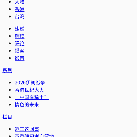
大陆
香港
台湾
速递
解读
评论
播客
影音
系列
2026伊朗战争
香港世纪大火
“中国有稀土”
情色的未来
栏目
返工这回事
不重磅记者自留地