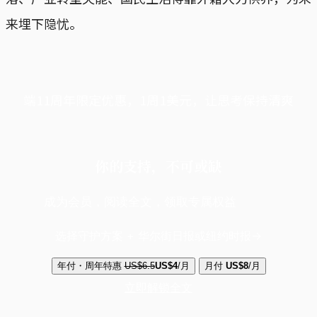
来埋下隐忧。
端11周年限定优惠，1周1美元，让思考保持清爽
你的支持，不可或缺
成为会员，阅读全文，领取专属权益
选择守护方案 + 华尔街日报或纽约时报
年付・周年特惠
US$6.5
US$4
/月
月付
US$8
/月
立即解锁全文