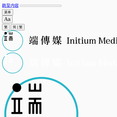
跳至内容
菜单
繁
简
|
繁