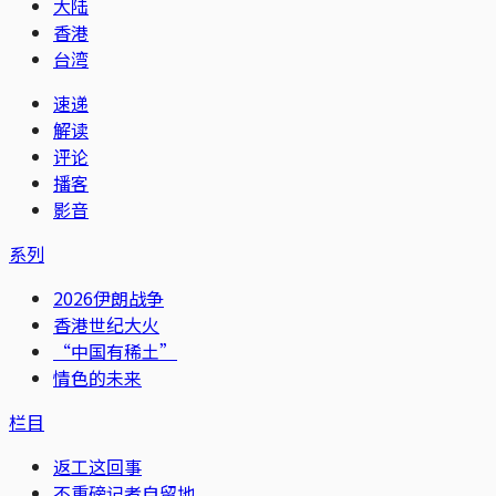
大陆
香港
台湾
速递
解读
评论
播客
影音
系列
2026伊朗战争
香港世纪大火
“中国有稀土”
情色的未来
栏目
返工这回事
不重磅记者自留地