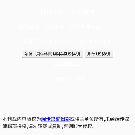
你的支持，不可或缺
成为会员，阅读全文，领取专属权益
选择守护方案 + 华尔街日报或纽约时报
年付・周年特惠
US$6.5
US$4
/月
月付
US$8
/月
立即解锁全文
已是会员？
登录
本刊载内容版权为
端传媒编辑部
或相关单位所有,未经端传媒
编辑部授权,请勿转载或复制,否则即为侵权。