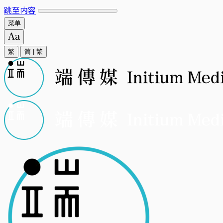
跳至内容
菜单
繁
简
|
繁